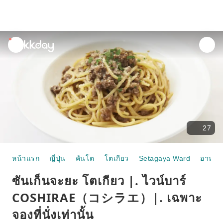
unread
notifications
27
หน้าแรก
ญี่ปุ่น
คันโต
โตเกียว
Setagaya Ward
อาหาร
ซันเก็นจะยะ โตเกียว |. ไวน์บาร์
COSHIRAE（コシラエ）|. เฉพาะ
จองที่นั่งเท่านั้น