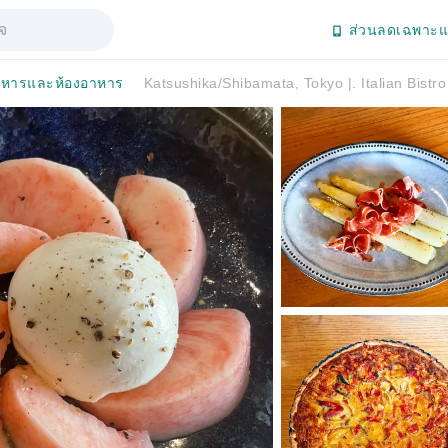
ส่วนลดเฉพาะแ
หารและห้องอาหาร