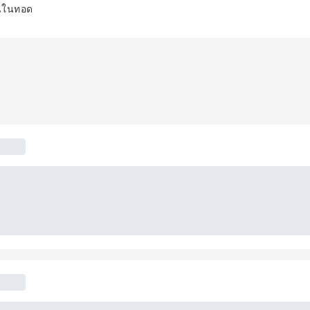
ันในทอด