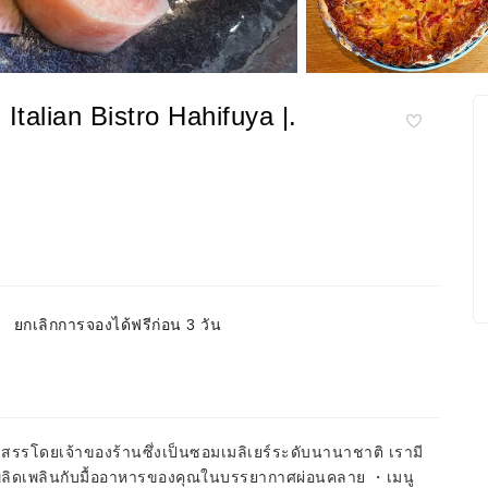
Italian Bistro Hahifuya |.
ยกเลิกการจองได้ฟรีก่อน 3 วัน
ดสรรโดยเจ้าของร้านซึ่งเป็นซอมเมลิเยร์ระดับนานาชาติ เรามี
พลิดเพลินกับมื้ออาหารของคุณในบรรยากาศผ่อนคลาย ・เมนู