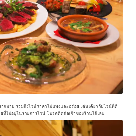
อกมากมาย รวมถึงไวน์ราคาไม่แพงและอร่อย เช่นเดียวกับไวน์ที่ดี
ายที่ไม่อยู่ในรายการไวน์ โปรดติดต่อเจ้าของร้านได้เลย