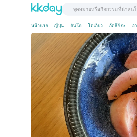
หน้าแรก
ญี่ปุ่น
คันโต
โตเกียว
กัตสึชิกะ
อา