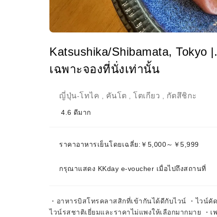
Katsushika/Shibamata, Tokyo |. 
เฉพาะจองที่นั่งเท่านั้น
ญี่ปุ่น
โทไค
คันโต
โตเกียว
กัตสึชิกะ
-
,
,
,
4.6
ดีมาก
ราคาอาหารเย็นโดยเฉลี่ย:￥5,000～￥5,999
กรุณาแสดง KKday e-voucher เมื่อไปถึงสถานที่
・อาหารบิสโทรคลาสสิกที่เข้ากันได้ดีกับไวน์ ・ไวน์คั
ไวน์รสชาติเยี่ยมและราคาไม่แพงให้เลือกมากมาย ・เ