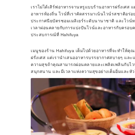
เราไม่ได้เสิร์ฟอาหารจานหรูแบบร้านอาหารฝรั่งเศส แ
อาหารท้องถิ่น ไวน์ที่เราคัดสรรมาเน้นไวน์รสชาติอร่อยใ
ประกาศนียบัตรซอมเมลิเยร์ระดับนานาชาติ และไวน์หล
เวลาผ่อนคลายกับการแบ่งปันไวน์และอาหารกับครอบครั
ประสบการณ์ที่ Hahifuya
เมนูของร้าน Hahifuya เต็มไปด้วยอาหารที่จะทำให้คุณ
ฝรั่งเศส แต่เรานำเสนออาหารบรรยากาศสบายๆ และแ
ความสุขถ้าคุณสามารถผ่อนคลายและเพลิดเพลินกับไวน์
สนุกสนาน และมีเวลาแห่งความสุขอย่างเต็มอิ่มและหั