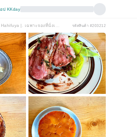
อป KKday
Katsushika/Shibamata, Tokyo |. Italian Bistro Hahifuya |. เฉพาะจองที่นั่งเท่านั้น
รหัสสินค้า #203212