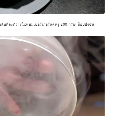
ที่ลงตัว! เนื้อแฮมเบอร์เกอร์สุดหรู 200 กรัม! ท็อปปิ้งชีส