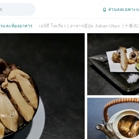
ส่วนลดเฉพาะแ
รและห้องอาหาร