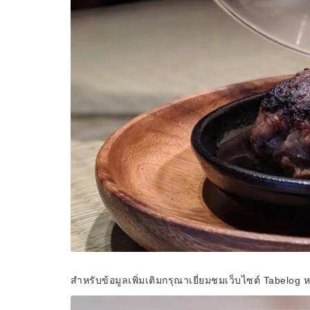
สำหรับข้อมูลเพิ่มเติมกรุณาเยี่ยมชมเว็บไซต์ Tabelog 