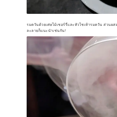
รมควันด้วยเศษไม้เชอร์รี่และหัวไชเท้ารมควัน ส่วนผสมลับ
ละลายก็แนะนำเช่นกัน!