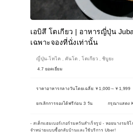
เอบิสึ โตเกียว | อาหารญี่ป
เฉพาะจองที่นั่งเท่านั้น
ญี่ปุ่น
โทไค
คันโต
โตเกียว
ชิบูยะ
-
,
,
,
4.7
ยอดเยี่ยม
ราคาอาหารกลางวันโดยเฉลี่ย:￥1,000～￥1,999
ยกเลิกการจองได้ฟรีก่อน 3 วัน
กรุณาแสดง KK
- สเต็กแฮมเบอร์เกอร์รมควันสำเร็จรูป - หอยนางรมจิโ
จำหน่ายแบบซื้อกลับบ้านและใช้บริการ Uber!