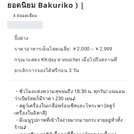
ยอดนิยม Bakuriko ) |
4.6
ยอดเยี่ยม
ปิ้งย่าง
ราคาอาหารเย็นโดยเฉลี่ย: ￥2,000～￥2,999
กรุณาแสดง KKday e-voucher เมื่อไปถึงสถานที่
ยกเลิกการจองได้ฟรีก่อน 3 วัน
・ชั่วโมงแห่งความสุขจนถึง 18:30 น. ทุกวัน! แน่นอน
ว่าเบียร์สดก็มีราคา 230 เยน♪
・สตูว์เครื่องในเกลือพร้อมชีสและโหระพา [สตูว์
เครื่องในอิตาลี]
・มีเมนูรูปภาพที่เข้าใจง่ายมากมายกระจายอยู่ทั่วทั้ง
ร้าน♪