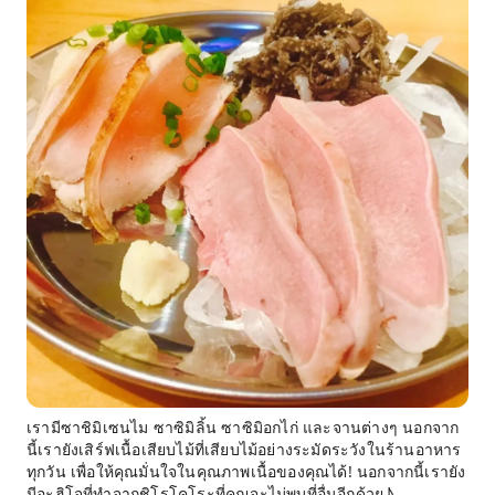
เรามีซาชิมิเซนไม ซาซิมิลิ้น ซาซิมิอกไก่ และจานต่างๆ นอกจาก
นี้เรายังเสิร์ฟเนื้อเสียบไม้ที่เสียบไม้อย่างระมัดระวังในร้านอาหาร
ทุกวัน เพื่อให้คุณมั่นใจในคุณภาพเนื้อของคุณได้! นอกจากนี้เรายัง
มีอะฮิโจที่ทำจากชิโรโคโระที่คุณจะไม่พบที่อื่นอีกด้วย♪