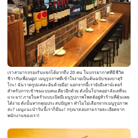
เราสามารถรองรับแขกได้มากถึง 20 คน ในบรรยากาศที่มีชีวิต
ชีวากับเพื่อนฝูง! เมนูรูปภาพที่เข้าใจง่ายเป็นต้นฉบับของบาคุริ
โกะ! ฉันวาดรูปแต่ละอันด้วยมือ! นอกจากนี้เรายังมีเคาน์เตอร์
สำหรับการเข้าชมแบบคนเดียวอีกด้วย ดังนั้นโปรดอย่าลังเลที่จะ
แวะมา! ภายในครัวแบบเปิดมีเมนูรูปภาพโพสต์อยู่ทั่วร้านที่คุ้นเคย
ได้ง่าย ดังนั้นหากคุณประสบปัญหา ทำไมไม่เลือกจากเมนูรูปภาพ
ล่ะ? เมนูแนะนำวันนี้เราก็มีนะ! กรุณาสอบถามรายละเอียดจาก
พนักงานของเรา!