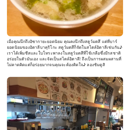
เมื่อคุณนึกถึงอิซากายะยอดนิยม คุณคงนึกถึงสตูว์มตสึ แต่ที่บาร์
ยอดนิยมของอิตาลีบาคุริโกะ สตูว์มตสึก็จัดในสไตล์อิตาลีเช่นกัน♪
เราได้เพิ่มชีสและใบโหระพาลงในสตูว์มตสึที่ใช้เกลือซึ่งมีรสชาติ
อร่อยในตัวมันเอง และจัดเป็นสไตล์อิตาลี! ถึงเป็นการผสมผสานที่
ไม่คาดคิดแต่ก็อร่อยมากจนคุณจะต้องติดใจ♪ ลองชิมดูสิ