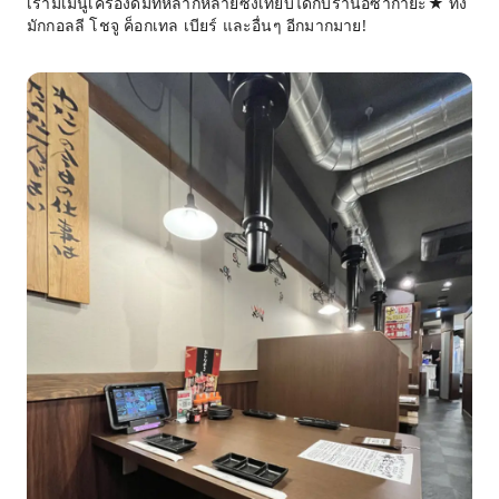
เรามีเมนูเครื่องดื่มที่หลากหลายซึ่งเทียบได้กับร้านอิซากายะ★ ทั้ง
มักกอลลี โชจู ค็อกเทล เบียร์ และอื่นๆ อีกมากมาย!