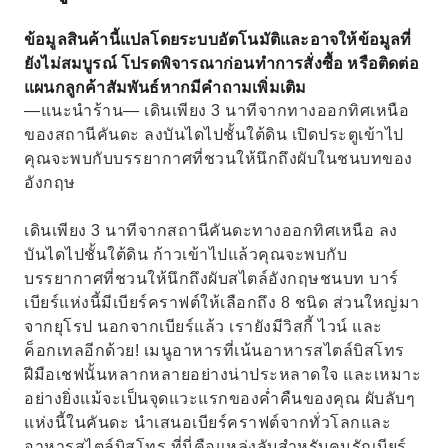
ข้อมูลสินค้านี้แปลโดยระบบอัตโนมัติและอาจให้ข้อมูลที่
ยังไม่สมบูรณ์ โปรดพิจารณาก่อนทำการสั่งซื้อ หรือติดต่อ
แผนกลูกค้าสัมพันธ์หากมีคำถามเพิ่มเติม
—แนะนำร้าน— เดินเพียง 3 นาทีจากทางออกทิศเหนือ
ของสถานีคันดะ ลงบันไดไปชั้นใต้ดิน เปิดประตูเข้าไป
คุณจะพบกับบรรยากาศที่ชวนให้นึกถึงผับในชนบทของ
อังกฤษ
เดินเพียง 3 นาทีจากสถานีคันดะทางออกทิศเหนือ ลง
บันไดไปชั้นใต้ดิน ก้าวเข้าไปแล้วคุณจะพบกับ
บรรยากาศที่ชวนให้นึกถึงผับสไตล์อังกฤษชนบท บาร์
เบียร์แห่งนี้มีเบียร์คราฟต์ให้เลือกถึง 8 ชนิด ส่วนใหญ่มา
จากยุโรป นอกจากเบียร์แล้ว เรายังมีวิสกี้ ไวน์ และ
ค็อกเทลอีกด้วย! เมนูอาหารที่เน้นอาหารสไตล์บิสโทร
ฝีมือเชฟนั้นหลากหลายอย่างน่าประหลาดใจ และเหมาะ
อย่างยิ่งแม้จะเป็นจุดแวะแรกของค่ำคืนของคุณ ผับลับๆ
แห่งนี้ในคันดะ นำเสนอเบียร์คราฟต์จากทั่วโลกและ
อาหารสไตล์บิสโทร ที่นี่คือแหล่งลับสำหรับคนรักเบียร์