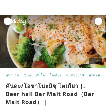
unread
notifications
23
หน้าแรก
ญี่ปุ่น
คันโต
โตเกียว
ชินนิฮงบาชิ
อาหารและ
คันดะ/โอชาโนะมิซุ โตเกียว |.
Beer hall Bar Malt Road（Bar
Malt Road） |