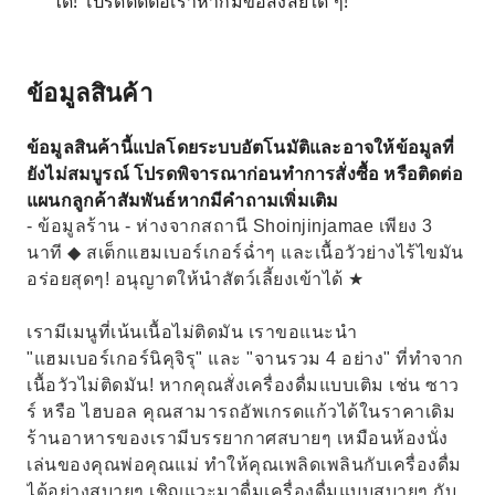
ได้! โปรดติดต่อเราหากมีข้อสงสัยใด ๆ!
ข้อมูลสินค้า
ข้อมูลสินค้านี้แปลโดยระบบอัตโนมัติและอาจให้ข้อมูลที่
ยังไม่สมบูรณ์ โปรดพิจารณาก่อนทำการสั่งซื้อ หรือติดต่อ
แผนกลูกค้าสัมพันธ์หากมีคำถามเพิ่มเติม
- ข้อมูลร้าน - ห่างจากสถานี Shoinjinjamae เพียง 3
นาที ◆ สเต็กแฮมเบอร์เกอร์ฉ่ำๆ และเนื้อวัวย่างไร้ไขมัน
อร่อยสุดๆ! อนุญาตให้นำสัตว์เลี้ยงเข้าได้ ★
เรามีเมนูที่เน้นเนื้อไม่ติดมัน เราขอแนะนำ
"แฮมเบอร์เกอร์นิคุจิรุ" และ "จานรวม 4 อย่าง" ที่ทำจาก
เนื้อวัวไม่ติดมัน! หากคุณสั่งเครื่องดื่มแบบเติม เช่น ซาว
ร์ หรือ ไฮบอล คุณสามารถอัพเกรดแก้วได้ในราคาเดิม
ร้านอาหารของเรามีบรรยากาศสบายๆ เหมือนห้องนั่ง
เล่นของคุณพ่อคุณแม่ ทำให้คุณเพลิดเพลินกับเครื่องดื่ม
ได้อย่างสบายๆ เชิญแวะมาดื่มเครื่องดื่มแบบสบายๆ กับ