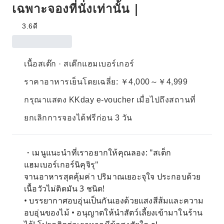
เฉพาะจองที่นั่งเท่านั้น |
3.6
ดี
เนื้อสเต๊ก · สเต๊กแฮมเบอร์เกอร์
ราคาอาหารเย็นโดยเฉลี่ย: ￥4,000～￥4,999
กรุณาแสดง KKday e-voucher เมื่อไปถึงสถานที่
ยกเลิกการจองได้ฟรีก่อน 3 วัน
・เมนูแนะนำที่เราอยากให้คุณลอง: "สเต็ก
แฮมเบอร์เกอร์นิคุจิรุ"
จานอาหารสุดคุ้มค่า ปริมาณเยอะจุใจ ประกอบด้วย
เนื้อวัวไม่ติดมัน 3 ชนิด!
• บรรยากาศอบอุ่นเป็นกันเองด้วยแสงสีส้มและความ
อบอุ่นของไม้ • อนุญาตให้นำสัตว์เลี้ยงเข้ามาในร้าน