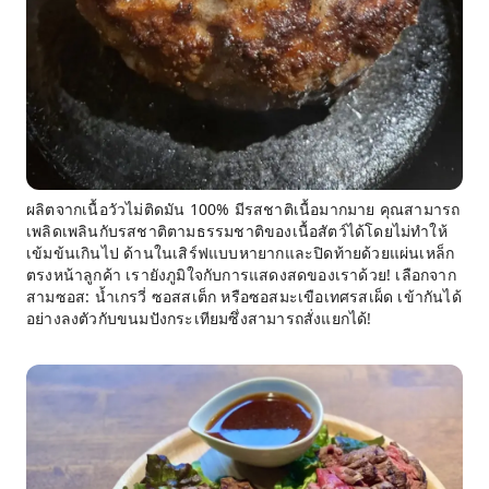
ผลิตจากเนื้อวัวไม่ติดมัน 100% มีรสชาติเนื้อมากมาย คุณสามารถ
เพลิดเพลินกับรสชาติตามธรรมชาติของเนื้อสัตว์ได้โดยไม่ทำให้
เข้มข้นเกินไป ด้านในเสิร์ฟแบบหายากและปิดท้ายด้วยแผ่นเหล็ก
ตรงหน้าลูกค้า เรายังภูมิใจกับการแสดงสดของเราด้วย! เลือกจาก
สามซอส: น้ำเกรวี่ ซอสสเต็ก หรือซอสมะเขือเทศรสเผ็ด เข้ากันได้
อย่างลงตัวกับขนมปังกระเทียมซึ่งสามารถสั่งแยกได้!