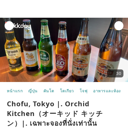
unread
notifications
30
หน้าแรก
ญี่ปุ่น
คันโต
โตเกียว
โจฟุ
อาหารและห้องอา
Chofu, Tokyo |. Orchid
Kitchen（オーキッド キッチ
ン）|. เฉพาะจองที่นั่งเท่านั้น