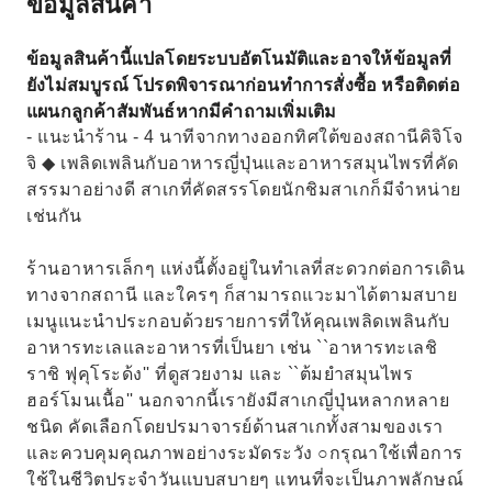
ข้อมูลสินค้า
ข้อมูลสินค้านี้แปลโดยระบบอัตโนมัติและอาจให้ข้อมูลที่
ยังไม่สมบูรณ์ โปรดพิจารณาก่อนทำการสั่งซื้อ หรือติดต่อ
แผนกลูกค้าสัมพันธ์หากมีคำถามเพิ่มเติม
- แนะนำร้าน - 4 นาทีจากทางออกทิศใต้ของสถานีคิจิโจ
จิ ◆ เพลิดเพลินกับอาหารญี่ปุ่นและอาหารสมุนไพรที่คัด
สรรมาอย่างดี สาเกที่คัดสรรโดยนักชิมสาเกก็มีจำหน่าย
เช่นกัน
ร้านอาหารเล็กๆ แห่งนี้ตั้งอยู่ในทำเลที่สะดวกต่อการเดิน
ทางจากสถานี และใครๆ ก็สามารถแวะมาได้ตามสบาย
เมนูแนะนำประกอบด้วยรายการที่ให้คุณเพลิดเพลินกับ
อาหารทะเลและอาหารที่เป็นยา เช่น ``อาหารทะเลชิ
ราชิ ฟุคุโระด้ง'' ที่ดูสวยงาม และ ``ต้มยำสมุนไพร
ฮอร์โมนเนื้อ'' นอกจากนี้เรายังมีสาเกญี่ปุ่นหลากหลาย
ชนิด คัดเลือกโดยปรมาจารย์ด้านสาเกทั้งสามของเรา
และควบคุมคุณภาพอย่างระมัดระวัง ○กรุณาใช้เพื่อการ
ใช้ในชีวิตประจำวันแบบสบายๆ แทนที่จะเป็นภาพลักษณ์