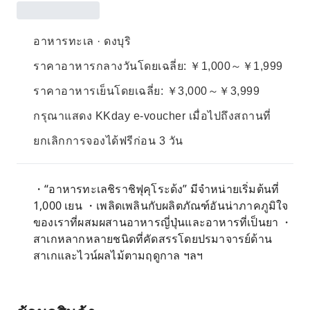
อาหารทะเล · ดงบุริ
ราคาอาหารกลางวันโดยเฉลี่ย: ￥1,000～￥1,999
ราคาอาหารเย็นโดยเฉลี่ย: ￥3,000～￥3,999
กรุณาแสดง KKday e-voucher เมื่อไปถึงสถานที่
ยกเลิกการจองได้ฟรีก่อน 3 วัน
・“อาหารทะเลชิราชิฟุคุโระด้ง” มีจำหน่ายเริ่มต้นที่
1,000 เยน ・เพลิดเพลินกับผลิตภัณฑ์อันน่าภาคภูมิใจ
ของเราที่ผสมผสานอาหารญี่ปุ่นและอาหารที่เป็นยา ・
สาเกหลากหลายชนิดที่คัดสรรโดยปรมาจารย์ด้าน
สาเกและไวน์ผลไม้ตามฤดูกาล ฯลฯ