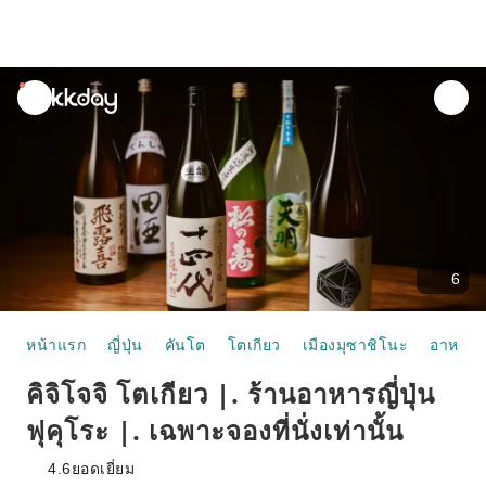
unread
notifications
6
หน้าแรก
ญี่ปุ่น
คันโต
โตเกียว
เมืองมุซาชิโนะ
อาหารแ
คิจิโจจิ โตเกียว |. ร้านอาหารญี่ปุ่น
ฟุคุโระ |. เฉพาะจองที่นั่งเท่านั้น
4.6
ยอดเยี่ยม