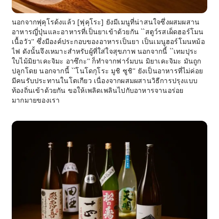
นอกจากฟุคุโรด้งแล้ว [ฟุคุโระ] ยังมีเมนูที่น่าสนใจซึ่งผสมผสาน
อาหารญี่ปุ่นและอาหารที่เป็นยาเข้าด้วยกัน ``สตูว์รสเผ็ดฮอร์โมน
เนื้อวัว'' ซึ่งมีองค์ประกอบของอาหารเป็นยา เป็นเมนูฮอร์โมนหม้อ
ไฟ ดังนั้นจึงเหมาะสำหรับผู้ที่ใส่ใจสุขภาพ นอกจากนี้ ``เทมปุระ
ใบไม้มิยาเคะจิมะ อาซึกะ'' ก็ทำจากฟาร์มบน มิยาเคะจิมะ มันถูก
ปลูกโดย นอกจากนี้ ``โนโดกุโระ มูชิ ซูชิ'' ยังเป็นอาหารที่ไม่ค่อย
มีคนรับประทานในโตเกียว เนื่องจากผสมผสานวิธีการปรุงแบบ
ท้องถิ่นเข้าด้วยกัน ขอให้เพลิดเพลินไปกับอาหารจานอร่อย
มากมายของเรา