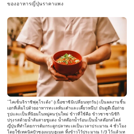
ของอาหารญี่ปุ่นราคาแพง
``ไคเซ็นจิราชิฟุคุโระด้ง'' (เนื้อซาซิมิเปลี่ยนทุกวัน) เป็นผลงานชิ้น
เอกที่เต็มไปด้วยอาหารทะเลหั่นเต๋าและเคี้ยวหนึบ! มันดูดีเมื่อถ่าย
รูปและเป็นที่นิยมในหมู่คนรุ่นใหม่ ข้าวที่ใช้คือ ข้าวซาซานิชิกิ
ปรุงรสด้วยน้ำส้มสายชูแดง น้ำสต๊อกน้ำร้อนเป็นน้ำสต๊อกสไตล์
ญี่ปุ่นที่ทำโดยการต้มกระดูกปลาทะเลเป็นเวลาประมาณ 4 ชั่วโมง
โดยใช้เทคนิคปัวซองแบบฮูเมด ทิ้งข้าวไว้ประมาณ 1/3 ไว้แล้วเท