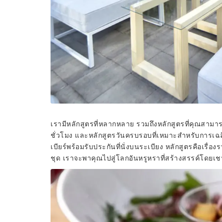
เรามีหลักสูตรที่หลากหลาย รวมถึงหลักสูตรที่คุณสามาร
ชั่วโมง และหลักสูตรวันครบรอบที่เหมาะสำหรับการเฉล
เบียร์พร้อมรับประกันที่นั่งบนระเบียง หลักสูตรคือเร
ชุด เราจะพาคุณไปสู่โลกอันหรูหราที่สร้างสรรค์โดยเ