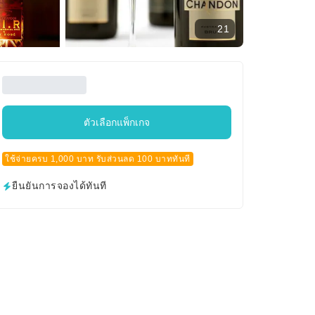
21
ตัวเลือกแพ็กเกจ
ใช้จ่ายครบ 1,000 บาท รับส่วนลด 100 บาททันที
ยืนยันการจองได้ทันที