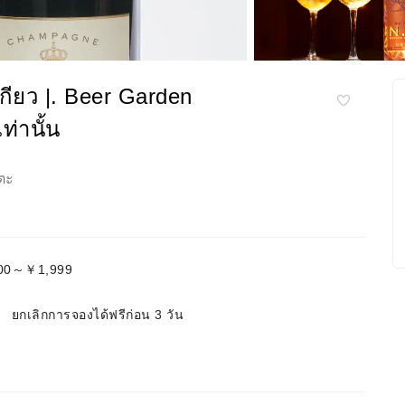
เกียว |. Beer Garden
ท่านั้น
ตะ
000～￥1,999
ยกเลิกการจองได้ฟรีก่อน 3 วัน