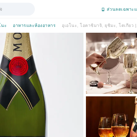
ส่วนลดเฉพาะแ
อโนะ
อาหารและห้องอาหาร