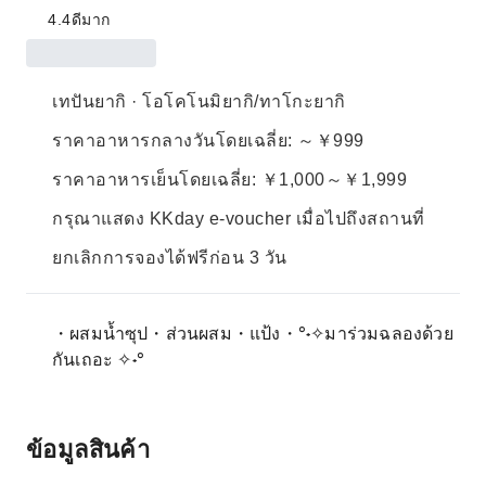
4.4
ดีมาก
เทปันยากิ · โอโคโนมิยากิ/ทาโกะยากิ
ราคาอาหารกลางวันโดยเฉลี่ย: ～￥999
ราคาอาหารเย็นโดยเฉลี่ย: ￥1,000～￥1,999
กรุณาแสดง KKday e-voucher เมื่อไปถึงสถานที่
ยกเลิกการจองได้ฟรีก่อน 3 วัน
・ผสมน้ำซุป・ส่วนผสม・แป้ง・°˖✧มาร่วมฉลองด้วย
กันเถอะ ✧˖°
ข้อมูลสินค้า