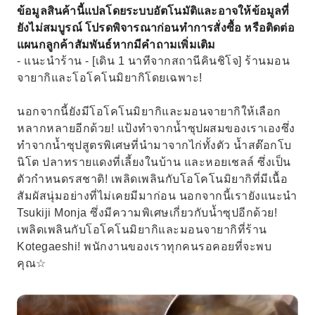
ข้อมูลสินค้านี้แปลโดยระบบอัตโนมัติและอาจให้ข้อมูลที่
ยังไม่สมบูรณ์ โปรดพิจารณาก่อนทำการสั่งซื้อ หรือติดต่อ
แผนกลูกค้าสัมพันธ์หากมีคำถามเพิ่มเติม
- แนะนำร้าน - [เดิน 1 นาทีจากสถานีคินชิโจ] ร้านมอน
จายากิและโอโคโนมิยากิโดยเฉพาะ!
นอกจากนี้ยังมีโอโคโนมิยากิและมอนจายากิให้เลือก
หลากหลายอีกด้วย! แป้งทำจากน้ำซุปผสมของเราเองซึ่ง
ทำจากน้ำซุปสูตรพิเศษที่นำมาจากไก่ทั้งตัว น้ำสต๊อกโบ
นิโต ปลาทรายแดงที่เลี้ยงในบ้าน และหอยเชลล์ ซึ่งเป็น
ตัวกำหนดรสชาติ! เพลิดเพลินกับโอโคโนมิยากิที่มีเนื้อ
สัมผัสนุ่มอย่างที่ไม่เคยมีมาก่อน นอกจากนี้เรายังแนะนำ
Tsukiji Monja ซึ่งมีความพิเศษเกี่ยวกับน้ำซุปอีกด้วย!
เพลิดเพลินกับโอโคโนมิยากิและมอนจายากิที่ร้าน
Kotegaeshi! พนักงานของเราทุกคนรอคอยที่จะพบ
คุณ☆