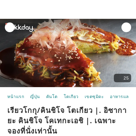
unread
notifications
25
หน้าแรก
ญี่ปุ่น
คันโต
โตเกียว
เขตซุมิดะ
อาหารและห้
เรียวโกกุ/คินชิโจ โตเกียว |. อิซากา
ยะ คินชิโจ โคเทกะเอชิ |. เฉพาะ
จองที่นั่งเท่านั้น