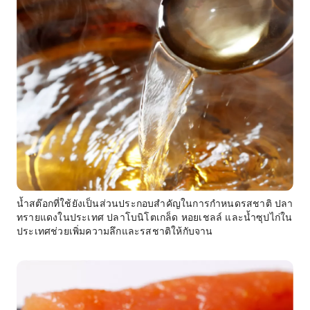
น้ำสต๊อกที่ใช้ยังเป็นส่วนประกอบสำคัญในการกำหนดรสชาติ ปลา
ทรายแดงในประเทศ ปลาโบนิโตเกล็ด หอยเชลล์ และน้ำซุปไก่ใน
ประเทศช่วยเพิ่มความลึกและรสชาติให้กับจาน