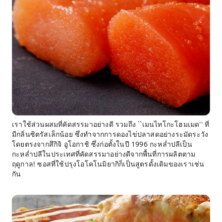
เราใช้ส่วนผสมที่คัดสรรมาอย่างดี รวมถึง ``เมนไทโกะโฮมเมด'' ที่
มีกลิ่นซิตรัสเล็กน้อย ซึ่งทำจากการดองไข่ปลาสดอย่างระมัดระวัง
โดยตรงจากสึกิจิ อูโอกาชิ ซึ่งก่อตั้งในปี 1996 กะหล่ำปลีเป็น
กะหล่ำปลีในประเทศที่คัดสรรมาอย่างดีจากพื้นที่การผลิตตาม
ฤดูกาล! ซอสที่ใช้ปรุงโอโคโนมิยากิก็เป็นสูตรดั้งเดิมของเราเช่น
กัน