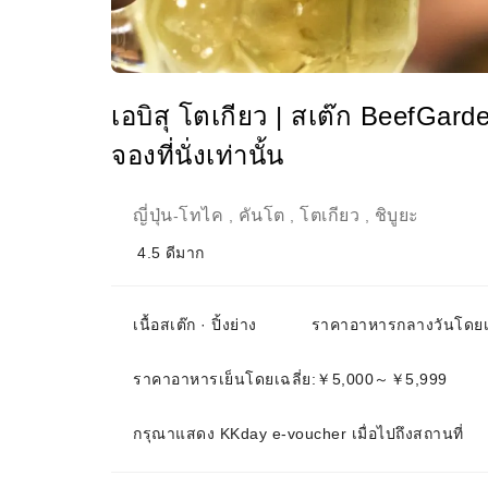
เอบิสุ โตเกียว | สเต๊ก BeefGarde
จองที่นั่งเท่านั้น
ญี่ปุ่น
โทไค
คันโต
โตเกียว
ชิบูยะ
-
,
,
,
4.5
ดีมาก
เนื้อสเต๊ก · ปิ้งย่าง
ราคาอาหารกลางวันโดย
ราคาอาหารเย็นโดยเฉลี่ย:￥5,000～￥5,999
กรุณาแสดง KKday e-voucher เมื่อไปถึงสถานที่