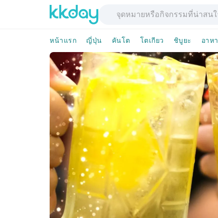
หน้าแรก
ญี่ปุ่น
คันโต
โตเกียว
ชิบูยะ
อาหา