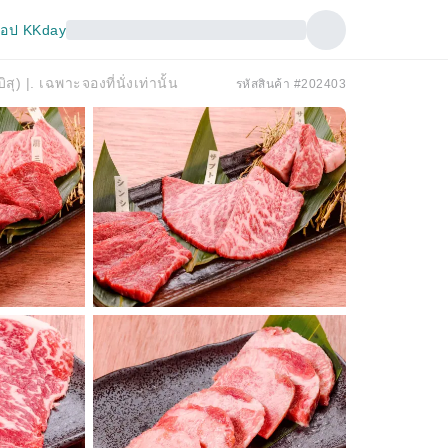
อป KKday
ุ) |. เฉพาะจองที่นั่งเท่านั้น
รหัสสินค้า #202403