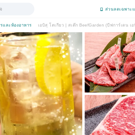
ส่วนลดเฉพาะแ
รและห้องอาหาร
เอบิสุ โตเกียว | สเต๊ก BeefGarden (บีฟการ์เดน เอบิส