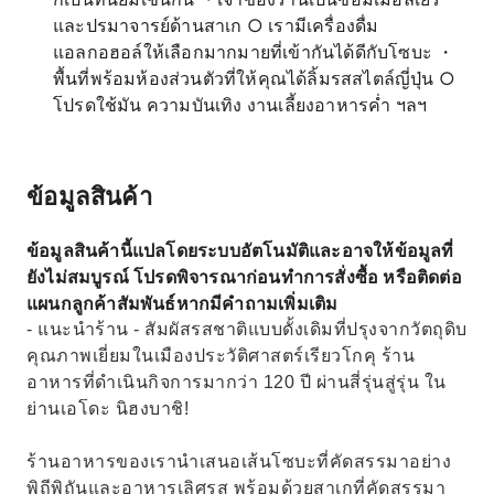
และปรมาจารย์ด้านสาเก ○ เรามีเครื่องดื่ม
แอลกอฮอล์ให้เลือกมากมายที่เข้ากันได้ดีกับโซบะ ・
พื้นที่พร้อมห้องส่วนตัวที่ให้คุณได้ลิ้มรสสไตล์ญี่ปุ่น ○
โปรดใช้มัน ความบันเทิง งานเลี้ยงอาหารค่ำ ฯลฯ
ข้อมูลสินค้า
ข้อมูลสินค้านี้แปลโดยระบบอัตโนมัติและอาจให้ข้อมูลที่
ยังไม่สมบูรณ์ โปรดพิจารณาก่อนทำการสั่งซื้อ หรือติดต่อ
แผนกลูกค้าสัมพันธ์หากมีคำถามเพิ่มเติม
- แนะนำร้าน - สัมผัสรสชาติแบบดั้งเดิมที่ปรุงจากวัตถุดิบ
คุณภาพเยี่ยมในเมืองประวัติศาสตร์เรียวโกคุ ร้าน
อาหารที่ดำเนินกิจการมากว่า 120 ปี ผ่านสี่รุ่นสู่รุ่น ใน
ย่านเอโดะ นิฮงบาชิ!
ร้านอาหารของเรานำเสนอเส้นโซบะที่คัดสรรมาอย่าง
พิถีพิถันและอาหารเลิศรส พร้อมด้วยสาเกที่คัดสรรมา