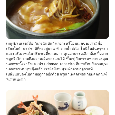
เมนูซิกเนเจอร์คือ "แกงนันบัน" แกงกะหรี่โฮมเมดของเรามีชื่อ
เสียงในด้านรสชาติที่คงอยู่นาน ทำจากน้ำสต๊อกโบนิโตอันหรูหรา
และเครื่องเทศในปริมาณที่พอเหมาะ คุณสามารถเลือกท็อปปิ้งจาก
หมูหรือไก่ รวมถึงความเผ็ดของแกงได้ ขึ้นอยู่กับความชอบของคุณ
นอกจากนี้เรายังแนะนำ Edomae Tenseiro ที่มาพร้อมกับเทมปุระ
นอกจากเทมปุระกุ้งแล้ว เรายังมีเทมปุระผักตามฤดูกาลที่
เปลี่ยนแปลงไปตามฤดูกาลอีกด้วย กรุณาเพลิดเพลินกับผลิตภัณฑ์
ที่เราแนะนำ