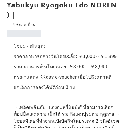
Yabukyu Ryogoku Edo NOREN
) |
4.6
ยอดเยี่ยม
โซบะ · เส้นอูดง
ราคาอาหารกลางวันโดยเฉลี่ย: ￥1,000～￥1,999
ราคาอาหารเย็นโดยเฉลี่ย: ￥3,000～￥3,999
กรุณาแสดง KKday e-voucher เมื่อไปถึงสถานที่
ยกเลิกการจองได้ฟรีก่อน 3 วัน
・เพลิดเพลินกับ "แกงกะหรี่นัมบัง" ที่สามารถเลือก
ท็อปปิ้งและความเผ็ดได้ รวมถึงเทมปุระตามฤดูกาล ・
โซบะพิเศษที่ทำจากแป้งบัควีทในประเทศ 2 ชนิด! เซต
ก็เป็นที่นิยมเช่นกัน ・เจ้าของร้านเป็นซอมเมอลิเย่ร์