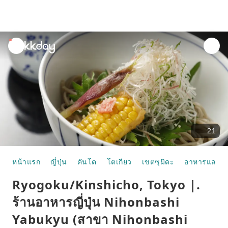
unread
notifications
21
หน้าแรก
ญี่ปุ่น
คันโต
โตเกียว
เขตซุมิดะ
อาหารและห้
Ryogoku/Kinshicho, Tokyo |.
ร้านอาหารญี่ปุ่น Nihonbashi
Yabukyu (สาขา Nihonbashi