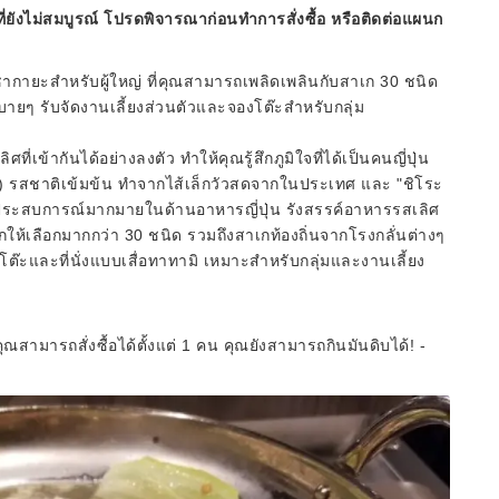
ี่ยังไม่สมบูรณ์ โปรดพิจารณาก่อนทำการสั่งซื้อ หรือติดต่อแผนก
ซากายะสำหรับผู้ใหญ่ ที่คุณสามารถเพลิดเพลินกับสาเก 30 ชนิด
ยๆ รับจัดงานเลี้ยงส่วนตัวและจองโต๊ะสำหรับกลุ่ม
เข้ากันได้อย่างลงตัว ทำให้คุณรู้สึกภูมิใจที่ได้เป็นคนญี่ปุ่น
ค็ม) รสชาติเข้มข้น ทำจากไส้เล็กวัวสดจากในประเทศ และ "ชิโระ
ู้มีประสบการณ์มากมายในด้านอาหารญี่ปุ่น รังสรรค์อาหารรสเลิศ
สาเกให้เลือกมากกว่า 30 ชนิด รวมถึงสาเกท้องถิ่นจากโรงกลั่นต่างๆ
้งโต๊ะและที่นั่งแบบเสื่อทาทามิ เหมาะสำหรับกลุ่มและงานเลี้ยง
สามารถสั่งซื้อได้ตั้งแต่ 1 คน คุณยังสามารถกินมันดิบได้! -