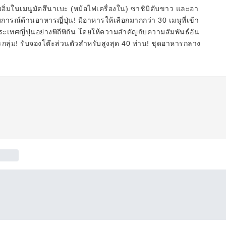
ิ่มในเมนูมัตสึนาเบะ (หม้อไฟเครื่องใน) ซาชิมิตับขาว และอา
การณ์ด้านอาหารญี่ปุ่น! มีอาหารให้เลือกมากกว่า 30 เมนูที่เข้า
ประเทศญี่ปุ่นอย่างพิถีพิถัน โดยให้ความสำคัญกับความสัมพันธ์อัน
ะกลุ่ม! รับจองโต๊ะส่วนตัวสำหรับสูงสุด 40 ท่าน! ชุดอาหารกลาง