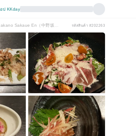
อป KKday
Nakano Sakaue En - เมืองโฮนัน โตเกียว | . Motsunabe Nakano Sakaue En（中野坂上 縁） |
รหัสสินค้า #202263