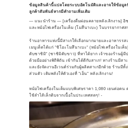
ข้อมูลสินค้านี้แปลโดยระบบอัตโนมัติและอาจให้ข้อมูลท
ลูกค้าสัมพันธ์หากมีคำถามเพิ่มเติม
— แนะนำร้าน — [เครื่องดื่มผ่อนคลายหลังเลิกงาน] อิ
และหม้อไฟเครื่องในเค็ม (โมสึนาเบะ) ในบรรยากาศสบา
ร้านอาหารแห่งนี้มีสาเกให้เลือกมากมายและอาหารรสเลิศที่
เมนูเด็ดได้แก่ "ชิโอะโมสึนาเบะ" (หม้อไฟเครื่องในเ
ตับซาชิมิ" (ซาชิมิตับขาว) ที่หาได้ยาก เจ้าของร้านผ
ด้วยมืออย่างพิถีพิถัน เข้ากันได้ดีกับสาเก! ทางร้านมี
และยังจัดงานอีเวนต์ร่วมกับผู้ผลิตสาเกอีกด้วย ร้านมีทั
ส่วนตัว เติมพลังให้ตัวเองที่ "เอ็น" หลังเลิกงาน!
หม้อไฟเครื่องในเค็มแบบพิเศษราคา 1,080 เยนต่อคน คุณ
ใช้ลำไส้เล็กดิบจากเนื้อในประเทศสดๆ! -