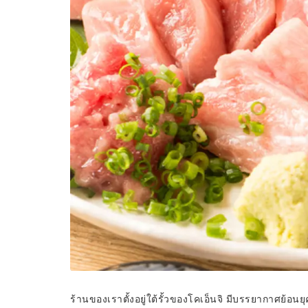
ร้านของเราตั้งอยู่ใต้รั้วของโคเอ็นจิ มีบรรยากาศย้อนย