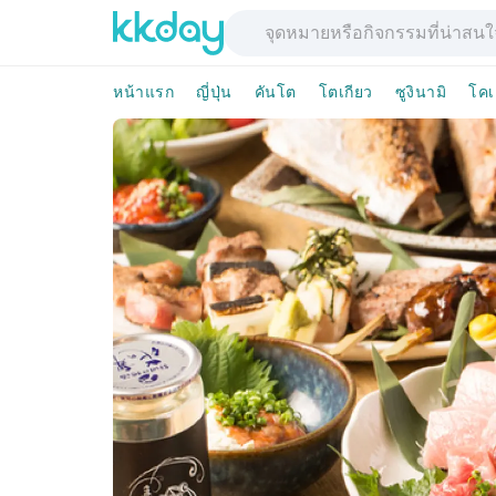
หน้าแรก
ญี่ปุ่น
คันโต
โตเกียว
ซูงินามิ
โคเ