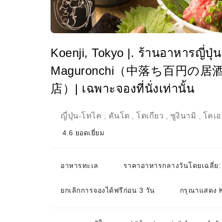
Koenji, Tokyo |. ร้านอาหารญี่ป
Maguronchi（中落ち百円の
店）| เฉพาะจองที่นั่งเท่านั้น
ญี่ปุ่น
โทไค
คันโต
โตเกียว
ซูงินามิ
โคเอ
-
,
,
,
,
4.6
ยอดเยี่ยม
อาหารทะเล
ราคาอาหารกลางวันโดยเฉลี่
ยกเลิกการจองได้ฟรีก่อน 3 วัน
กรุณาแสดง KK