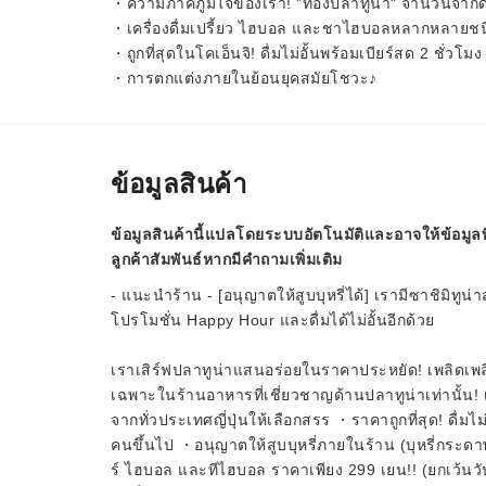
・ความภาคภูมิใจของเรา! "ท้องปลาทูน่า" จำนวนจำกั
・เครื่องดื่มเปรี้ยว ไฮบอล และชาไฮบอลหลากหลายชนิด
・ถูกที่สุดในโคเอ็นจิ! ดื่มไม่อั้นพร้อมเบียร์สด 2 ชั่วโม
・การตกแต่งภายในย้อนยุคสมัยโชวะ♪
ข้อมูลสินค้า
ข้อมูลสินค้านี้แปลโดยระบบอัตโนมัติและอาจให้ข้อมูลท
ลูกค้าสัมพันธ์หากมีคำถามเพิ่มเติม
- แนะนำร้าน - [อนุญาตให้สูบบุหรี่ได้] เรามีซาชิมิทู
โปรโมชั่น Happy Hour และดื่มได้ไม่อั้นอีกด้วย
เราเสิร์ฟปลาทูน่าแสนอร่อยในราคาประหยัด! เพลิดเพลิน
เฉพาะในร้านอาหารที่เชี่ยวชาญด้านปลาทูน่าเท่านั้น
จากทั่วประเทศญี่ปุ่นให้เลือกสรร ・ราคาถูกที่สุด! ดื่มไม
คนขึ้นไป ・อนุญาตให้สูบบุหรี่ภายในร้าน (บุหรี่กระดาษ
ร์ ไฮบอล และทีไฮบอล ราคาเพียง 299 เยน!! (ยกเว้นวัน