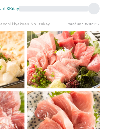
อป KKday
Koenji, Tokyo |. ร้านอาหารญี่ปุ่น Nakaochi Hyakuen No Izakaya Maguronchi（中落ち百円の居酒屋 まぐろんち 高円寺ガード下店）| เฉพาะจองที่นั่งเท่านั้น
รหัสสินค้า #202252