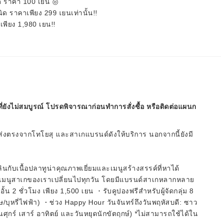
ด ราคา 100 เยน ◎
 ราคาเพียง 299 เยนเท่านั้น!!
ง เพียง 1,980 เยน!!
ี่ยังไม่สมบูรณ์ โปรดพิจารณาก่อนทำการสั่งซื้อ หรือติดต่อแผนก
น่าส่งตรงจากโทโยสุ และสาเกแบรนด์ดังให้บริการ นอกจากนี้ยังมี
กับเนื้อปลาทูน่าคุณภาพเยี่ยมและเมนูสร้างสรรค์ที่หาได้
! เมนูสาเกของเราเปลี่ยนไปทุกวัน โดยมีแบรนด์สาเกหลากหลาย
่อั้น 2 ชั่วโมง เพียง 1,500 เยน ・รับคูปองฟรีสำหรับผู้จัดกลุ่ม 8
/บุหรี่ไฟฟ้า) ・ช่วง Happy Hour วันจันทร์ถึงวันพฤหัสบดี: ซาว
ศุกร์ เสาร์ อาทิตย์ และวันหยุดนักขัตฤกษ์) *ไม่สามารถใช้ได้ใน