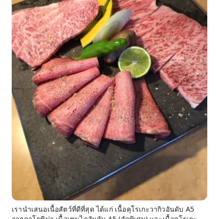
เรานำเสนอเนื้อสัตว์ที่ดีที่สุด ได้แก่ เนื้อคุโรเกะวากิวอันดับ A5
จากคาโกชิม่า เนื้อเซนไดอันดับ A5 (คัดพิเศษ) และเนื้อคุโรเกะ