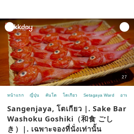
unread
notifications
27
หน้าแรก
ญี่ปุ่น
คันโต
โตเกียว
Setagaya Ward
อาหาร
Sangenjaya, โตเกียว |. Sake Bar
Washoku Goshiki（和食 ごし
き）|. เฉพาะจองที่นั่งเท่านั้น