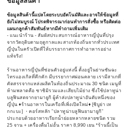
ข้อมูลสินค้า
ข้อมูลสินค้านี้แปลโดยระบบอัตโนมัติและอาจให้ข้อมูลที่
ยังไม่สมบูรณ์ โปรดพิจารณาก่อนทำการสั่งซื้อ หรือติดต่อ
แผนกลูกค้าสัมพันธ์หากมีคำถามเพิ่มเติม
- แนะนำร้าน - สัมผัสประสบการณ์อาหารญี่ปุ่นที่ปรุง
จากวัตถุดิบตามฤดูกาลและสาเกท้องถิ่นจากทั่วประเทศ
ญี่ปุ่นในครัวเปิดที่ให้บรรยากาศการทำอาหารอย่าง
แท้จริง!
ร้านอาหารญี่ปุ่นที่ซ่อนตัวอยู่แห่งนี้ ตั้งอยู่ในย่านซันฉะ
ไทรแองเกิลที่คึกคัก มีบรรยากาศผ่อนคลาย เรามีสาเกที่
คัดสรรจากแหล่งผลิตในท้องถิ่นประมาณ 30 ชนิด เมนูที่
ห้ามพลาดคือ ซาชิมิรวมและเสียบไม้ย่าง ซึ่งใช้ปลาทูน่า
บลูฟินสดจากยามายูกิ ผู้ค้าส่งปลาทูน่าอันดับหนึ่งของ
ญี่ปุ่น ♦︎ร้านอาหารในเครือที่เพิ่งเปิดใหม่♦︎ [ชิบูย่า เท
กกะบะ] ・คอร์สหลัก "ปลาทูน่าบลูฟินยามายูกิ"
ประกอบด้วยอาหารเรียกน้ำย่อยหลากหลายชนิด รวม
25 จาน + เครื่องดื่มไม่อั้น ราคา 8,990 เยน *ร้านนี้เป็น