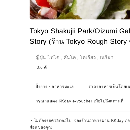
Tokyo Shakujii Park/Oizumi Ga
Story (ร้าน Tokyo Rough Story
ญี่ปุ่น
โทไค
คันโต
โตเกียว
เนริมา
-
,
,
,
3.6
ดี
ปิ้งย่าง · อาหารทะเล
ราคาอาหารเย็นโดยเ
กรุณาแสดง KKday e-voucher เมื่อไปถึงสถานที่
・ไม่ต้องรอคิวอีกต่อไป! จองร้านอาหารผ่าน KKday ก
ผ่อนของคุณ