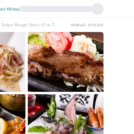
อป KKday
Tokyo Shakujii Park/Oizumi Gakuen |. Seafood Tokyo Rough Story (ร้าน Tokyo Rough Story Oizumi Gakuen) |
รหัสสินค้า #201406