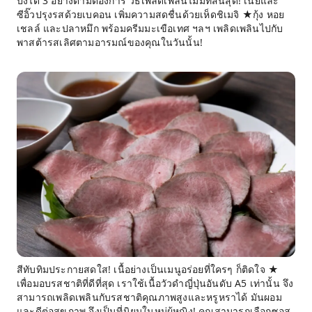
ปิ้งได้ 3 อย่างตามต้องการ วิธีเพลิดเพลินไม่มีที่สิ้นสุด! เนยและ
ซีอิ๊วปรุงรสด้วยเบคอน เพิ่มความสดชื่นด้วยเห็ดชิเมจิ ★กุ้ง หอย
เชลล์ และปลาหมึก พร้อมครีมมะเขือเทศ ฯลฯ เพลิดเพลินไปกับ
พาสต้ารสเลิศตามอารมณ์ของคุณในวันนั้น!
สีทับทิมประกายสดใส! เนื้อย่างเป็นเมนูอร่อยที่ใครๆ ก็ติดใจ ★
เพื่อมอบรสชาติที่ดีที่สุด เราใช้เนื้อวัวดำญี่ปุ่นอันดับ A5 เท่านั้น จึง
สามารถเพลิดเพลินกับรสชาติคุณภาพสูงและหรูหราได้ มันผอม
และดีต่อสุขภาพ จึงเป็นที่นิยมในหมู่ผู้หญิง! คุณสามารถเลือกซอส