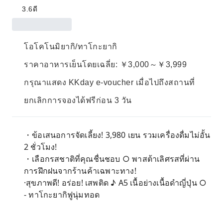
3.6
ดี
โอโคโนมิยากิ/ทาโกะยากิ
ราคาอาหารเย็นโดยเฉลี่ย: ￥3,000～￥3,999
กรุณาแสดง KKday e-voucher เมื่อไปถึงสถานที่
ยกเลิกการจองได้ฟรีก่อน 3 วัน
・ข้อเสนอการจัดเลี้ยง! 3,980 เยน รวมเครื่องดื่มไม่อั้น
2 ชั่วโมง!
・เลือกรสชาติที่คุณชื่นชอบ ○ พาสต้าเลิศรสที่ผ่าน
การฝึกฝนจากร้านค้าเฉพาะทาง!
·สุขภาพดี! อร่อย! เสพติด ♪ A5 เนื้อย่างเนื้อดำญี่ปุ่น ○
- ทาโกะยากิฟูนุ่มทอด