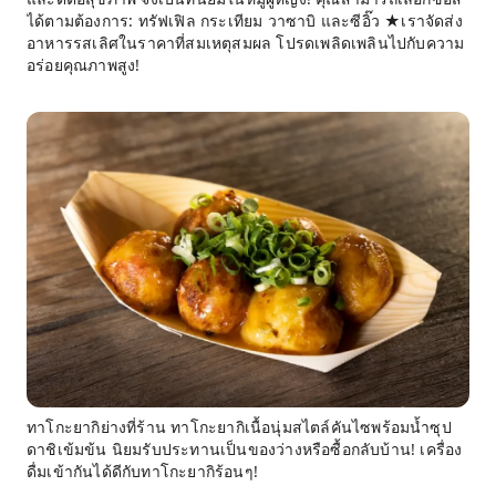
ได้ตามต้องการ: ทรัฟเฟิล กระเทียม วาซาบิ และซีอิ๊ว ★เราจัดส่ง
อาหารรสเลิศในราคาที่สมเหตุสมผล โปรดเพลิดเพลินไปกับความ
อร่อยคุณภาพสูง!
ทาโกะยากิย่างที่ร้าน ทาโกะยากิเนื้อนุ่มสไตล์คันไซพร้อมน้ำซุป
ดาชิเข้มข้น นิยมรับประทานเป็นของว่างหรือซื้อกลับบ้าน! เครื่อง
ดื่มเข้ากันได้ดีกับทาโกะยากิร้อนๆ!