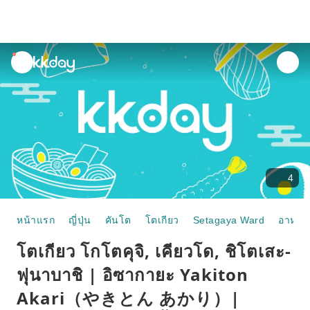
unread
notifications
4
หน้าแรก
ญี่ปุ่น
คันโต
โตเกียว
Setagaya Ward
อาหาร
โตเกียว โกโตคุจิ, เคียวโด, ชิโตเสะ-
ฟุนาบาชิ | อิซากายะ Yakiton
Akari（やきとん あかり）|