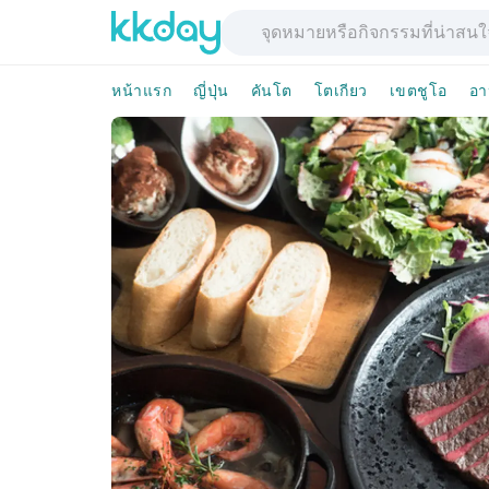
หน้าแรก
ญี่ปุ่น
คันโต
โตเกียว
เขตชูโอ
อา