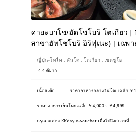
คายะบาโช/ฮัตโชโบริ โตเกียว | 
สาขาฮัทโชโบริ อิริฟุเนะ) | เฉพาะจ
ญี่ปุ่น
โทไค
คันโต
โตเกียว
เขตชูโอ
-
,
,
,
4.4
ดีมาก
เนื้อสเต๊ก
ราคาอาหารกลางวันโดยเฉลี่ย:
ราคาอาหารเย็นโดยเฉลี่ย:￥4,000～￥4,999
กรุณาแสดง KKday e-voucher เมื่อไปถึงสถานที่