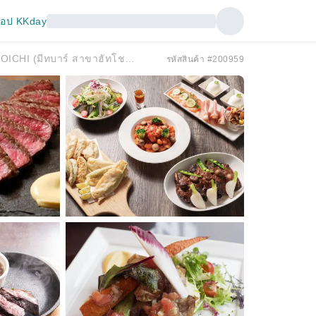
อป KKday
คายะบาโช/ฮัตโชโบริ โตเกียว | Niku Kitchen BOICHI (มีทบาร์ สาขาฮัทโชโบริ อิริฟุเนะ) | เฉพาะจองที่นั่งเท่านั้น
รหัสสินค้า #200959