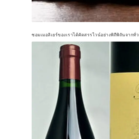
ซอมเมอลิเยร์ของเราได้คัดสรรไวน์อย่างพิถีพิถันจากทั