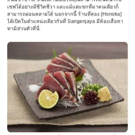
เชฟได้อย่างมีชีวิตชีวา และแม้แต่แขกที่มาคนเดียวก็
สามารถผ่อนคลายได้ นอกจากนี้ ร้านที่สอง [Honoka]
ได้เปิดในตำแหน่งเดียวกันที่ Sangenjaya มีห้องเสื่อทา
ทามิส่วนตัวที่นี่