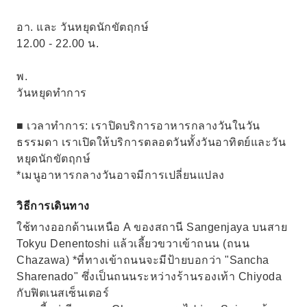
อา. และ วันหยุดนักขัตฤกษ์
12.00 - 22.00 น.
พ.
วันหยุดทำการ
■ เวลาทำการ: เราปิดบริการอาหารกลางวันในวัน
ธรรมดา เราเปิดให้บริการตลอดวันทั้งวันอาทิตย์และวัน
หยุดนักขัตฤกษ์
*เมนูอาหารกลางวันอาจมีการเปลี่ยนแปลง
วิธีการเดินทาง
ใช้ทางออกด้านเหนือ A ของสถานี Sangenjaya บนสาย
Tokyu Denentoshi แล้วเลี้ยวขวาเข้าถนน (ถนน
Chazawa) *ที่ทางเข้าถนนจะมีป้ายบอกว่า "Sancha
Sharenado" ซึ่งเป็นถนนระหว่างร้านรองเท้า Chiyoda
กับฟิตเนสเซ็นเตอร์