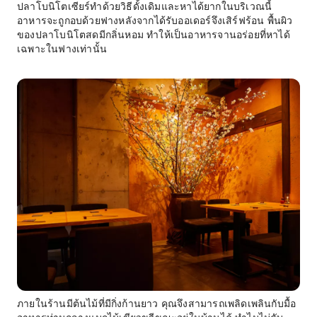
ปลาโบนิโตเซียร์ทำด้วยวิธีดั้งเดิมและหาได้ยากในบริเวณนี้
อาหารจะถูกอบด้วยฟางหลังจากได้รับออเดอร์จึงเสิร์ฟร้อน พื้นผิว
ของปลาโบนิโตสดมีกลิ่นหอม ทำให้เป็นอาหารจานอร่อยที่หาได้
เฉพาะในฟางเท่านั้น
ภายในร้านมีต้นไม้ที่มีกิ่งก้านยาว คุณจึงสามารถเพลิดเพลินกับมื้อ