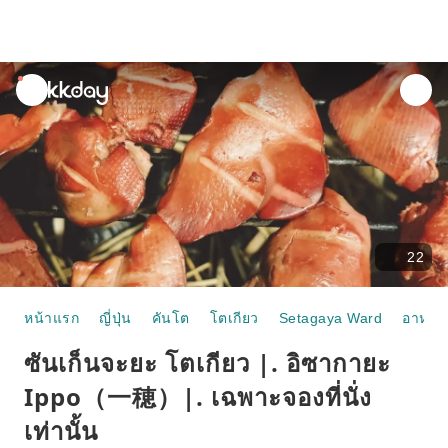
unread
notifications
22
หน้าแรก
ญี่ปุ่น
คันโต
โตเกียว
Setagaya Ward
อาหาร
ซันเก็นจะยะ โตเกียว |. อิซากายะ
Ippo（一穂）|. เฉพาะจองที่นั่ง
เท่านั้น