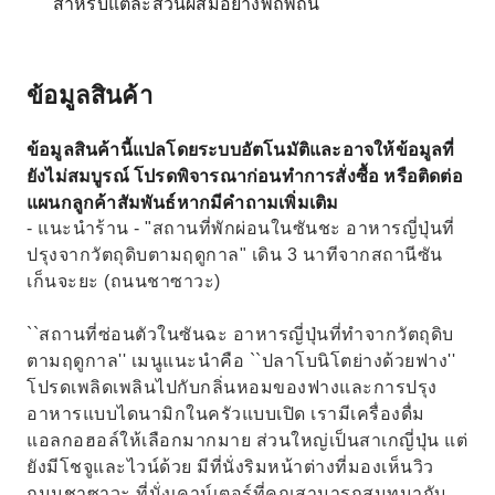
สำหรับแต่ละส่วนผสมอย่างพิถีพิถัน
ข้อมูลสินค้า
ข้อมูลสินค้านี้แปลโดยระบบอัตโนมัติและอาจให้ข้อมูลที่
ยังไม่สมบูรณ์ โปรดพิจารณาก่อนทำการสั่งซื้อ หรือติดต่อ
แผนกลูกค้าสัมพันธ์หากมีคำถามเพิ่มเติม
- แนะนำร้าน - "สถานที่พักผ่อนในซันชะ อาหารญี่ปุ่นที่
ปรุงจากวัตถุดิบตามฤดูกาล" เดิน 3 นาทีจากสถานีซัน
เก็นจะยะ (ถนนชาซาวะ)
``สถานที่ซ่อนตัวในซันฉะ อาหารญี่ปุ่นที่ทำจากวัตถุดิบ
ตามฤดูกาล'' เมนูแนะนำคือ ``ปลาโบนิโตย่างด้วยฟาง''
โปรดเพลิดเพลินไปกับกลิ่นหอมของฟางและการปรุง
อาหารแบบไดนามิกในครัวแบบเปิด เรามีเครื่องดื่ม
แอลกอฮอล์ให้เลือกมากมาย ส่วนใหญ่เป็นสาเกญี่ปุ่น แต่
ยังมีโชจูและไวน์ด้วย มีที่นั่งริมหน้าต่างที่มองเห็นวิว
ถนนชาซาวะ ที่นั่งเคาน์เตอร์ที่คุณสามารถสนทนากับ