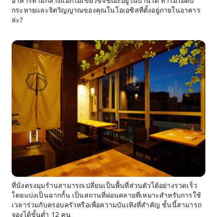
อาหารท่ามกลางแมกไม้เขียวขจีขณะอยู่ในบ้านได้ ทำไมไม่ดับ
กระหายและจิตวิญญาณของคุณในโอเอซิสที่ตั้งอยู่ภายในอาคาร
ล่ะ?
ที่นั่งตรงมุมร้านสามารถเปลี่ยนเป็นพื้นที่ส่วนตัวได้อย่างรวดเร็ว
โดยแบ่งเป็นฉากกั้น เป็นสถานที่ผ่อนคลายที่เหมาะสำหรับการใช้
เวลาร่วมกับครอบครัวหรือเพื่อความบันเทิงที่สำคัญ ชั้นนี้สามารถ
จองได้ขั้นต่ำ 12 คน