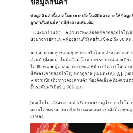
ข้อมูลสินค้า
ข้อมูลสินค้านี้แปลโดยระบบอัตโนมัติและอาจให้ข้อมูลท
ลูกค้าสัมพันธ์หากมีคำถามเพิ่มเติม
- แนะนำร้านค้า - ★อาหารทะเลออสซี่จากฮอกไกโด/อิจ
ปรมาจารย์สาเก ★ห้องส่วนตัวโดยสิ้นเชิง/2 ถึง 60 คน
★ ปลาตามฤดูกาลสดๆ จากฮอกไกโด × ส่งตรงจากการประ
ส่วนตัวทั้งหมด: โคทัตสึจม โซฟา บรรยากาศแยกเดี่ยว □■□
ได้ 60 คน ◆ ผู้ค้าส่งอาหารทะเลที่มีการจัดการโดยต
ที่ส่งตรงจากฮอกไกโด] ทุกฤดูกาล [เม่นทะเล], [ปู], 
★ความบันเทิง/การจองส่วนตัว ห้องจัดเลี้ยง/ห้องส่วนตัว x 
อั้นระดับพรีเมียร์ 1,000 เยน
[ฮอกไกโด: ส่งตรงจากท่าเรือประมงเนมูโระ ฮาโบไม ฮา
ทะเลโดยตรงจากท่าเรือประมงหกแห่ง เรามีสต็อกทุกฤดูก
เราเอง