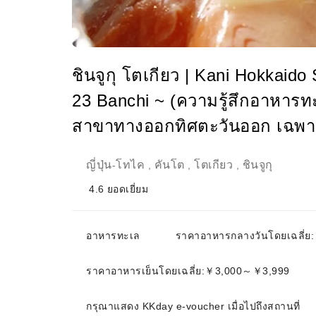
ชินจูกุ โตเกียว | Kani Hokkaid
23 Banchi ~ (ความรู้สึกอาหารท
สาขาทางออกทิศตะวันออก เฉพาะจองท
ญี่ปุ่น
โทไค
คันโต
โตเกียว
ชินจูกุ
-
,
,
,
4.6
ยอดเยี่ยม
อาหารทะเล
ราคาอาหารกลางวันโดยเฉลี่
ราคาอาหารเย็นโดยเฉลี่ย:￥3,000～￥3,999
กรุณาแสดง KKday e-voucher เมื่อไปถึงสถานที่