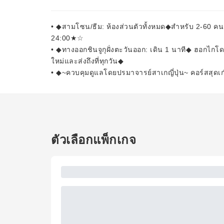
• ◆สามโซน/ธีม: ห้องส่วนตัวทั้งหมด◆สำหรับ 2-60 คน 
24:00★☆
• ◆ทางออกชินจูกุฝั่งตะวันออก: เดิน 1 นาที◆ ฮอกไกโ
ใหม่และส่งถึงที่ทุกวัน◆
• ◆~ควบคุมดูแลโดยปรมาจารย์สาเกญี่ปุ่น~ คอร์สสุดเก๋ ด
ตัวเลือกแพ็กเกจ