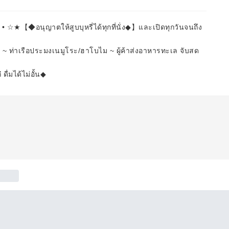
• ☆★【◆อนุญาตให้สูบบุหรี่ได้ทุกที่นั่ง◆】และเปิดทุกวันจนถึง
ด ~ ท่าเรือประมงเนมูโระ/ฮาโบไม ~ ผู้ค้าส่งอาหารทะเล จับสด
ื่มได้ไม่อั้น◆