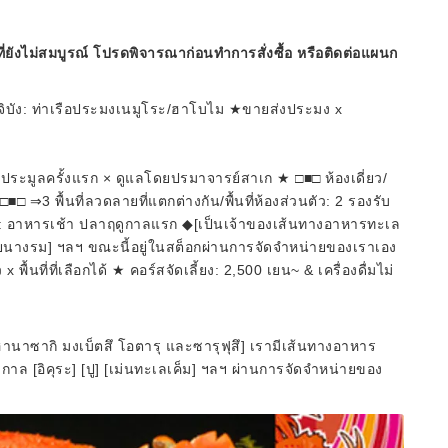
ี่ยังไม่สมบูรณ์ โปรดพิจารณาก่อนทำการสั่งซื้อ หรือติดต่อแผนก
ิบัง: ท่าเรือประมงเนมูโระ/ฮาโบไม ★ขายส่งประมง x
มูลครั้งแรก × ดูแลโดยปรมาจารย์สาเก ★ □■□ ห้องเดี่ยว/
 ⇒3 พื้นที่ลวดลายที่แตกต่างกัน/พื้นที่ห้องส่วนตัว: 2 รองรับ
รง: อาหารเช้า ปลาฤดูกาลแรก ◆[เป็นเจ้าของเส้นทางอาหารทะเล
[หอยนางรม] ฯลฯ ขณะนี้อยู่ในสต็อกผ่านการจัดจำหน่ายของเราเอง
พื้นที่ที่เลือกได้ ★ คอร์สจัดเลี้ยง: 2,500 เยน~ & เครื่องดื่มไม่
นาซากิ มงเบ็ตสึ โอตารุ และซารุฟุสึ] เรามีเส้นทางอาหาร
าล [อิคุระ] [ปู] [เม่นทะเลเค็ม] ฯลฯ ผ่านการจัดจำหน่ายของ