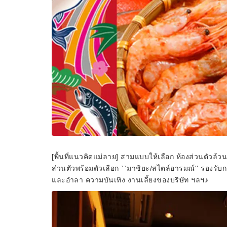
[พื้นที่แนวคิดแม่ลาย] สามแบบให้เลือก ห้องส่วนตัวล้วน
ส่วนตัวพร้อมตัวเลือก ``มาชิยะ/สไตล์อารมณ์'' รองรับกลุ
และอำลา ความบันเทิง งานเลี้ยงของบริษัท ฯลฯ♪