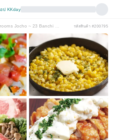
อป KKday
ชินจูกุ โตเกียว | Kani Hokkaido Seafood Private rooms Jocho ~ 23 Banchi ~ (ความรู้สึกอาหารทะเลฮอกไกโด/ห้องส่วนตัว ~ 23 ~ สาขาทางออกทิศตะวันออก เฉพาะจองที่นั่งเท่านั้น จูกุ) |
รหัสสินค้า #200795