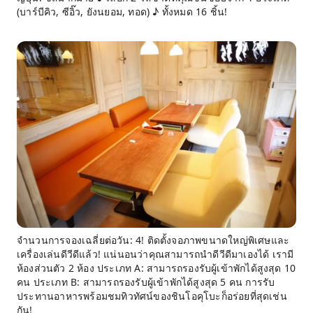
(บาร์บีคิว, ซีอิ๊ว, ยังนยอม, ทอด) ♪ ทั้งหมด 16 ชิ้น!
จำนวนการจองเฉลี่ยต่อวัน: 4! ติดตั้งจอภาพขนาดใหญ่พิเศษและ
เครื่องเล่นดีวีดีแล้ว! แน่นอนว่าคุณสามารถนำดีวีดีมาเองได้ เรามี
ห้องส่วนตัว 2 ห้อง ประเภท A: สามารถรองรับผู้เข้าพักได้สูงสุด 10
คน ประเภท B: สามารถรองรับผู้เข้าพักได้สูงสุด 5 คน การรับ
ประทานอาหารพร้อมชมทิวทัศน์ของชินโอคุโบะก็อร่อยที่สุดเช่น
กัน!