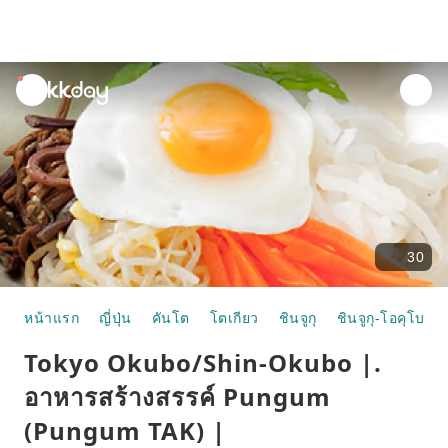
unread
notifications
30
หน้าแรก
ญี่ปุ่น
คันโต
โตเกียว
ชินจูกุ
ชินจูกุ-โอคุโบะ
Tokyo Okubo/Shin-Okubo |.
อาหารสร้างสรรค์ Pungum
(Pungum TAK) |