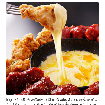
ไก่ยูเอฟโอชนิดพิเศษใหม่ของ Shin-Okubo ♪ ลงจอดครั้งแรกใน
ญี่ปุ่น! ชีสมากมาย ♪ เลือก 2 รสชาติที่คุณชื่นชอบจาก 4 ประเภท