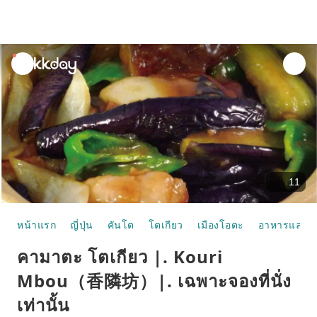
unread
notifications
11
หน้าแรก
ญี่ปุ่น
คันโต
โตเกียว
เมืองโอตะ
อาหารและห้
คามาตะ โตเกียว |. Kouri
Mbou（香隣坊）|. เฉพาะจองที่นั่ง
เท่านั้น