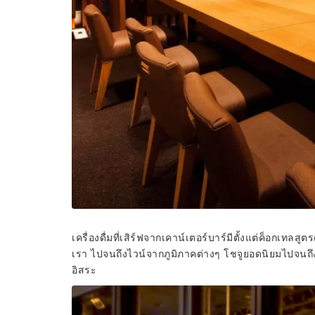
เครื่องดื่มที่เสิร์ฟจากเคาน์เตอร์บาร์มีตั้งแต่ค็อกเทล
เรา ไปจนถึงไวน์จากภูมิภาคต่างๆ โชจูยอดนิยมไปจนถ
อิสระ