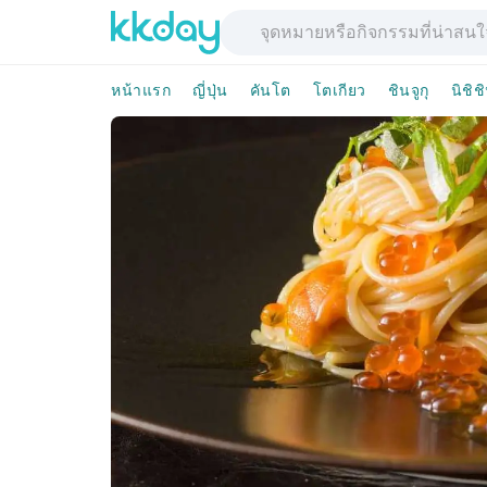
หน้าแรก
ญี่ปุ่น
คันโต
โตเกียว
ชินจูกุ
นิชิชิ