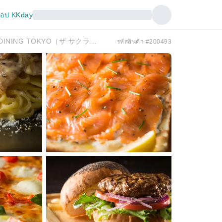
อป KKday
ชินจูกุ โตเกียว | . Bar THE SAKURA DINING TOKYO（ザ サクラ ダイニング トウキョウ） |
รหัสสินค้า #200493