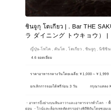
ชินจูกุ โตเกียว | . Bar TH
ラ ダイニング トウキョウ） |
ญี่ปุ่น
โทไค
คันโต
โตเกียว
ชินจูกุ
นิชิชินจ
-
,
,
,
,
4.6
ยอดเยี่ยม
ราคาอาหารกลางวันโดยเฉลี่ย:￥1,000～￥1,999
ยกเลิกการจองได้ฟรีก่อน 3 วัน
กรุณาแสดง KK
・อาหารปิ้งย่างบนหินลาวาและอาหารจากทั่วโลก ・พื้นท
ผ่อน ・ไวน์และค็อกเทลคัดสรรอย่างพิถีพิถันโดยซอมเมอ