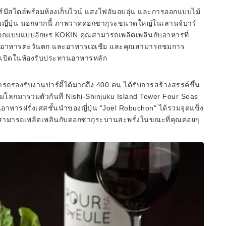
บาร์มีสไตล์พร้อมห้องเก็บไวน์ แสงไฟอันอบอุ่น และการออกแบบไม้
ี่ปุ่น นอกจากนี้ ภาพวาดดอกซากุระขนาดใหญ่ในเลานจ์บาร์
นักออกแบบแบบอักษร KOKIN คุณสามารถเพลิดเพลินกับอาหารที่
่น อาหารตะวันตก และอาหารเอเชีย และคุณสามารถชมการ
บเปิดในห้องรับประทานอาหารหลัก
มารถรองรับงานปาร์ตี้ได้มากถึง 400 คน ได้รับการสร้างสรรค์ขึ้น
มุมโลกมารวมตัวกันที่ Nishi-Shinjuku Island Tower Four Seas
นอาหารฝรั่งเศสชั้นนำของญี่ปุ่น "Joël Robuchon" ได้รวมจุดแข็ง
สามารถเพลิดเพลินกับดอกซากุระบานสะพรั่งในขณะที่คุณค่อยๆ