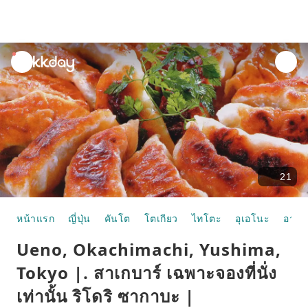
unread
notifications
21
หน้าแรก
ญี่ปุ่น
คันโต
โตเกียว
ไทโตะ
อุเอโนะ
อาหา
Ueno, Okachimachi, Yushima,
Tokyo |. สาเกบาร์ เฉพาะจองที่นั่ง
เท่านั้น ริโดริ ซากาบะ |