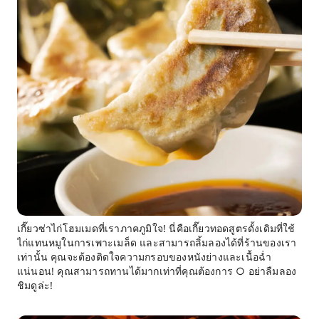
เกี๊ยวซ่าไก่โฮมเมดที่เราภาคภูมิใจ! นี่คือเกี๊ยวทอดสูตรดั้งเดิมที่ใช้
ไก่แทนหมูในการเพาะเมล็ด และสามารถลิ้มลองได้ที่ร้านของเรา
เท่านั้น คุณจะต้องติดใจความกรอบของหนังย่างและเนื้อฉ่ำ
แน่นอน! คุณสามารถทานได้มากเท่าที่คุณต้องการ ○ อย่าลืมลอง
ชิมดูล่ะ!