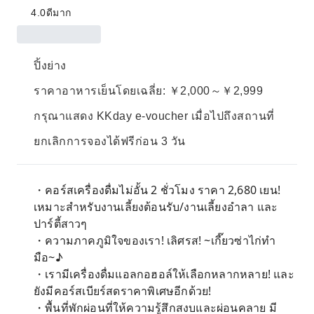
4.0
ดีมาก
ปิ้งย่าง
ราคาอาหารเย็นโดยเฉลี่ย: ￥2,000～￥2,999
กรุณาแสดง KKday e-voucher เมื่อไปถึงสถานที่
ยกเลิกการจองได้ฟรีก่อน 3 วัน
・คอร์สเครื่องดื่มไม่อั้น 2 ชั่วโมง ราคา 2,680 เยน!
เหมาะสำหรับงานเลี้ยงต้อนรับ/งานเลี้ยงอำลา และ
ปาร์ตี้สาวๆ
・ความภาคภูมิใจของเรา! เลิศรส! ~เกี๊ยวซ่าไก่ทำ
มือ~♪
・เรามีเครื่องดื่มแอลกอฮอล์ให้เลือกหลากหลาย! และ
ยังมีคอร์สเบียร์สดราคาพิเศษอีกด้วย!
・พื้นที่พักผ่อนที่ให้ความรู้สึกสงบและผ่อนคลาย มี