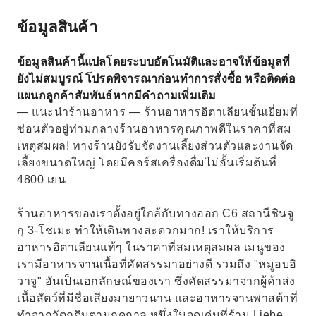
ข้อมูลสินค้า
ข้อมูลสินค้านี้แปลโดยระบบอัตโนมัติและอาจให้ข้อมูลที่
ยังไม่สมบูรณ์ โปรดพิจารณาก่อนทำการสั่งซื้อ หรือติดต่อ
แผนกลูกค้าสัมพันธ์หากมีคำถามเพิ่มเติม
— แนะนำร้านอาหาร — ร้านอาหารอิตาเลียนชั้นเยี่ยมที่
ซ่อนตัวอยู่ท่ามกลางร้านอาหารคุณภาพดีในราคาที่สม
เหตุสมผล! ทางร้านยังรับจัดงานเลี้ยงส่วนตัวและงานจัด
เลี้ยงขนาดใหญ่ โดยมีคอร์สเครื่องดื่มไม่อั้นเริ่มต้นที่
4800 เยน
ร้านอาหารของเราตั้งอยู่ใกล้กับทางออก C6 สถานีชินจู
กุ 3-โชเมะ ทำให้เดินทางสะดวกมาก! เราให้บริการ
อาหารอิตาเลียนแท้ๆ ในราคาที่สมเหตุสมผล เมนูของ
เรามีอาหารจานเนื้อที่คัดสรรมาอย่างดี รวมถึง "หมูอบอิ
วาจู" อันเป็นเอกลักษณ์ของเรา ซึ่งคัดสรรมาจากผู้ค้าส่ง
เนื้อสัตว์ที่มีชื่อเสียงมายาวนาน และอาหารจานพาสต้าที่
ทำจากวัตถุดิบตามฤดูกาล หนึ่งในจุดเด่นที่ร้าน Liebe