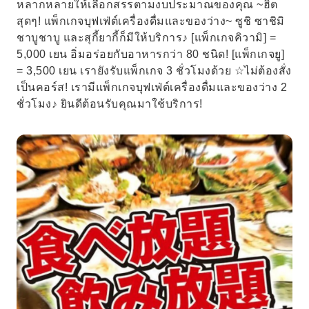
หลากหลายให้เลือกสรรตามงบประมาณของคุณ ~ฮิต
สุดๆ! แพ็กเกจบุฟเฟ่ต์เครื่องดื่มและของว่าง~ ซูชิ ซาชิมิ
ชาบูชาบู และสุกี้ยากี้ก็มีให้บริการ♪ [แพ็กเกจคิวามิ] =
5,000 เยน อิ่มอร่อยกับอาหารกว่า 80 ชนิด! [แพ็กเกจยู]
= 3,500 เยน เรายังรับแพ็กเกจ 3 ชั่วโมงด้วย ☆ไม่ต้องสั่ง
เป็นคอร์ส! เรามีแพ็กเกจบุฟเฟ่ต์เครื่องดื่มและของว่าง 2
ชั่วโมง♪ ยินดีต้อนรับคุณมาใช้บริการ!