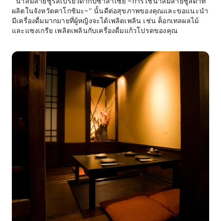
``น้ำส้มสายชูรสเปรี้ยวดำกับซาลาเซีย ~การใช้น้ำส้มสายชูสีดำที่
ผลิตในจังหวัดคาโกชิมะ~'' นั้นดีต่อสุขภาพของคุณและขอแนะนำ
มีเครื่องดื่มมากมายที่ผู้หญิงจะได้เพลิดเพลิน เช่น ค็อกเทลผลไม้
และแซงเกรีย เพลิดเพลินกับเครื่องดื่มแก้วโปรดของคุณ