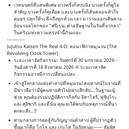
เวทมนตร์ที่แสนพิเศษ บางครั้งก็สงบนิ่ง บางครั้งก็ดูไม่
สำคัญ บางครั้งก็ดุเดือด และบางครั้งก็สั่นคลอนหัวใจ
ค่อยๆ ปลุกให้ระลึกถึงทุกห้วงเวลา มาร่วมออกเดินทาง
ย้อนรอยโลกของ "ฟรีเรน: คำอธิษฐานในวันที่จากลา"
ในทริปแห่งความทรงจำนี้กันเถอะ
------------
Jujutsu Kaisen The Real 4-D: หอนาฬิกาหมุนวน (The
Revolving Clock Tower)
ระยะเวลาจัดกิจกรรม: วันศุกร์ที่ 30 มกราคม 2026 –
วันอังคารที่ 18 สิงหาคม 2026 ※ ระยะเวลาจัด
กิจกรรมอาจมีการเปลี่ยนแปลง
เข้าสู่ใจกลางแห่งคำสาปที่หมุนวน! คฤหาสน์โบราณที่
มีข่าวลือว่ามีผู้คนหายตัวไปอย่างลึกลับ... ในฐานะผู้
ช่วย คุณต้องร่วมปฏิบัติภารกิจกับ อิตาโดริ, ฟุชิงุโระ
และคุงิซากิ และที่นั่น คุณจะได้พบกับเหตุการณ์ที่น่า
ตกตะลึง...!!
ท่ามกลางการต่อสู้กับวิญญาณคำสาป ผู้ที่ปรากฏตัว
ขึ้นมาก็คือ โกโจ และ เกะโท ในวัยหนุ่ม—— สัมผัส