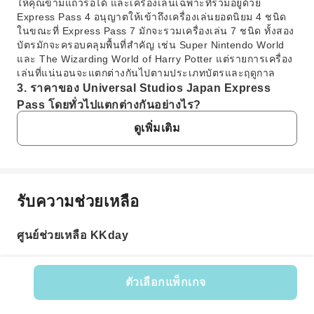
ให้คุณข้ามแถวรอได้ และเครื่องเล่นเฉพาะที่รวมอยู่ด้วย
Express Pass 4 อนุญาตให้เข้าถึงเครื่องเล่นยอดนิยม 4 ชนิด
ในขณะที่ Express Pass 7 มักจะรวมเครื่องเล่น 7 ชนิด ทั้งสอง
บัตรมักจะครอบคลุมพื้นที่สำคัญ เช่น Super Nintendo World
และ The Wizarding World of Harry Potter แต่รายการเครื่อง
เล่นที่แน่นอนจะแตกต่างกันไปตามประเภทบัตรและฤดูกาล
3. ราคาของ Universal Studios Japan Express
Pass โดยทั่วไปแตกต่างกันอย่างไร?
ราคาของ Universal Studios Japan Express Pass เป็นแบบ
ดูเพิ่มเติม
ไดนามิกและขึ้นอยู่กับปัจจัยหลายประการ ซึ่งรวมถึงประเภท
ของบัตร (เช่น Express Pass 4 หรือ 7) วันที่เข้าชม (วันหยุด
สุดสัปดาห์ วันหยุดนักขัตฤกษ์ และช่วงฤดูท่องเที่ยวโดยทั่วไปจะ
มีราคาสูงกว่า) และความต้องการ แนะนำให้ตรวจสอบเว็บไซต์
อย่างเป็นทางการของสวนสนุกหรือแพลตฟอร์มการจองที่ได้รับ
รับความช่วยเหลือ
คำถามที่พบบ่อย
อนุญาตใกล้กับวันที่เดินทางของคุณ เพื่อดูระดับราคาและ
จำนวนบัตรที่มีให้ล่าสุด
4. ฉันจะซื้อ Universal Studios Japan Express Pass
ศูนย์ช่วยเหลือ KKday
1. มี Express Pass สำหรับ Universal Studios
ได้อย่างไร?
Japan หรือไม่?
คุณสามารถซื้อ Universal Studios Japan Express Pass ได้
ใช่ Universal Studios Japan มี Express Pass หลาย
ผ่านแพลตฟอร์มท่องเที่ยวออนไลน์ที่ได้รับอนุญาต หรือเว็บไซต์
ตัวเลือกแพ็กเกจ
ประเภท บัตรเหล่านี้ช่วยให้คุณข้ามแถวรอเครื่องเล่นยอด
อย่างเป็นทางการของสวนสนุก เพื่อประสบการณ์การจองที่
รหัสสินค้า: 19987
นิยม ซึ่งช่วยลดเวลารอได้อย่างมาก ออกแบบมาเพื่อยกระดับ
สะดวกสบาย คุณสามารถจอง Express Pass ของคุณผ่าน