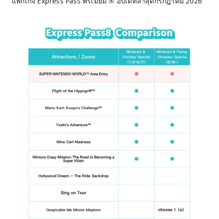
แพ็กเกจ Express Pass พรีเมียม ※ อัปเดตล่าสุดกรกฎาคม 2026