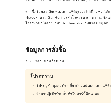
อิตาลีอันโอ่อ่า พระราชวังและฮราเดก , สร้างภูมิทัศน์
รายชื่อโดยละเอียดของสถานที่ที่คุณจะไปเยี่ยมชม ได้แ
Hrádek, บ้าน Sankturin, เสาโรคระบาด, อารามซิสเตอร์เ
โรงกษาปณ์หลวง, ถนน Ruthardska, วิทยาลัยเยซูอิต
ข้อมูลการสั่งซื้อ
ระยะเวลา: นานถึง 0 วัน
โปรดทราบ
โปรดดูข้อมูลสุดท้ายเกี่ยวกับจุดนัดพบ สถานที
จำนวนผู้เข้าร่วมขั้นต่ำในทัวร์นี้คือ 4 คน