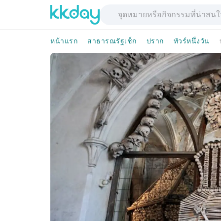
หน้าแรก
สาธารณรัฐเช็ก
ปราก
ทัวร์หนึ่งวัน