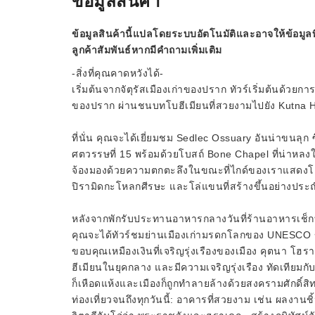
ข้อมูลสินค้า
ข้อมูลสินค้านี้แปลโดยระบบอัตโนมัติและอาจให้ข้อมูลท
ลูกค้าสัมพันธ์หากมีคำถามเพิ่มเติม
-สิ่งที่คุณคาดหวังได้-
เริ่มต้นจากจัตุรัสเมืองเก่าของปราก ทัวร์เริ่มต้นด้ว
ของปราก ผ่านชนบทโบฮีเมียนที่สวยงามไปยัง Kutna 
ที่นั่น คุณจะได้เยี่ยมชม Sedlec Ossuary อันน่าขนลุก ซ
ศตวรรษที่ 15 พร้อมด้วยโบสถ์ Bone Chapel ที่น่าหลง
จ้องมองด้วยความตกตะลึงในขณะที่ไกด์ของเราแสดงโคมร
ปิรามิดกะโหลกศีรษะ และโล่แขนที่สร้างขึ้นอย่างประณี
หลังจากพักรับประทานอาหารกลางวันที่ร้านอาหารเช็ก
คุณจะได้ทัวร์ชมย่านเมืองเก่ามรดกโลกของ UNESCO ข
ขอบคุณเหมืองเงินที่เจริญรุ่งเรืองของเมือง คุตนา โฮ
ฮีเมียนในยุคกลาง และมีความเจริญรุ่งเรือง ทัดเทียมก
ก็เหือดแห้งและเมืองก็ถูกทำลายล้างด้วยสงครามศักดิ์สิทธ
ท่องเที่ยวจนถึงทุกวันนี้: อาคารที่สวยงาม เช่น ผลงาน