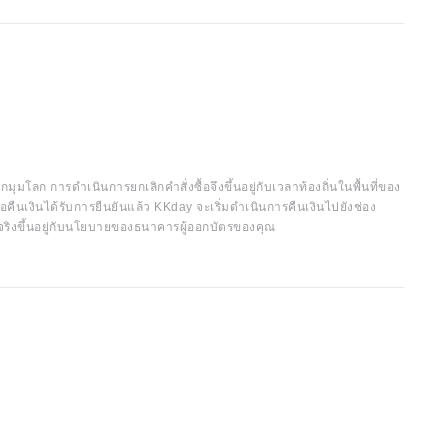
กมุมโลก การดำเนินการยกเลิกคำสั่งซื้อจึงขึ้นอยู่กับเวลาท้องถิ่นในพื้นที่ของ
อคืนเงินได้รับการยืนยันแล้ว KKday จะเริ่มดำเนินการคืนเงินไปยังช่อง
จริงขึ้นอยู่กับนโยบายของธนาคารผู้ออกบัตรของคุณ