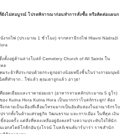
ี่ยังไม่สมบูรณ์ โปรดพิจารณาก่อนทำการสั่งซื้อ หรือติดต่อแผนก
ยการนั่งรถไฟ (ประมาณ 1 ชั่วโมง) จากสถานีรถไฟ Hlavni Nádraží
Hora
ึ่งตั้งอยู่ด้านล่างโบสถ์ Cemetery Church of All Saints ใน
ใหล
ะย้าที่ประกอบด้วยกระดูกอย่างน้อยหนึ่งชิ้นในร่างกายมนุษย์
ตที่ทำจาก...ใช่แล้ว คุณเดาถูกแล้ว อาวุธ!
ที่ยอดเยี่ยมและราคาย่อมเยา (อาหารจานหลักประมาณ 5 ยูโร)
อง Kutna Hora Kutna Hora เป็นมากกว่าโบสถ์กระดูก! ต้อง
ราจึงกลายเป็นเมืองที่เสื่อมโทรมมากเป็นอันดับสองในอาณาจักรโบ
ับปรากทั้งในด้านเศรษฐกิจ วัฒนธรรม และการเมือง ในที่สุด เงิน
ิ์สองครั้ง แต่สิ่งที่หลงเหลืออยู่ยังคงสร้างความประทับใจให้นัก
ชิ้นเอกสไตล์โกธิกอันรุ่งโรจน์ โบสถ์เซนต์บาร์บาร่า ราชสำนัก