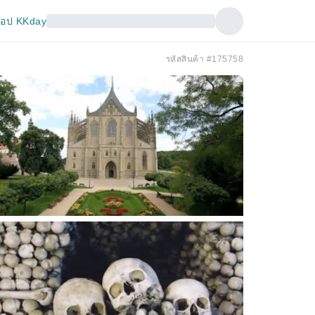
อป KKday
รหัสสินค้า #175758