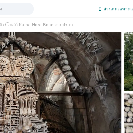
ส่วนลดเฉพาะแ
ทัวร์โบสถ์ Kutna Hora Bone จากปราก