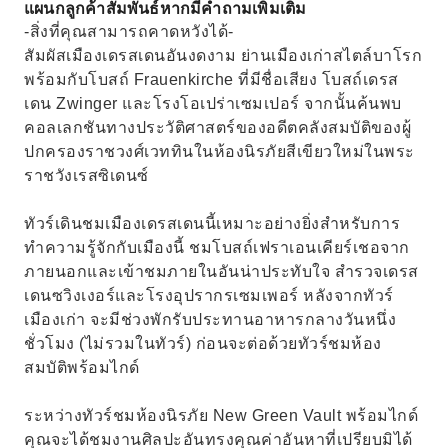
แผนกลูกค้าสัมพันธ์หากมีคำถามเพิ่มเติม
-สิ่งที่คุณสามารถคาดหวังได้-
สัมผัสเมืองเดรสเดนอันงดงาม ย่านเมืองเก่าสไตล์บาโรก
พร้อมกับโบสถ์ Frauenkirche ที่มีชื่อเสียง โบสถ์เดรส
เดน Zwinger และโรงโอเปร่าเซมเปอร์ จากนั้นค้นพบ
คอลเลกชันทางประวัติศาสตร์ของอดีตคลังสมบัติของผู้
ปกครองราชวงศ์เวททินในห้องนิรภัยสีเขียวใหม่ในพระ
ราชวังเรสซิเดนซ์
ทัวร์เดินชมเมืองเดรสเดนนี้เหมาะอย่างยิ่งสำหรับการ
ทำความรู้จักกับเมืองนี้ ชมโบสถ์เฟราเอนเคียร์เชอจาก
ภายนอกและเข้าชมภายในอันน่าประทับใจ สำรวจเดรส
เดนซวิงเงอร์และโรงอุปรากรเซมเพอร์ หลังจากทัวร์
เมืองเก่า จะมีช่วงพักรับประทานอาหารกลางวันหนึ่ง
ชั่วโมง (ไม่รวมในทัวร์) ก่อนจะต่อด้วยทัวร์ชมห้อง
สมบัติพร้อมไกด์
ระหว่างทัวร์ชมห้องนิรภัย New Green Vault พร้อมไกด์
คุณจะได้ชมงานศิลปะอันทรงคุณค่าอันหาที่เปรียบมิได้