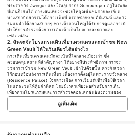
พระราชวัง Zwinger และโรงอุปรากร Semperoper อยู่ในระยะ
ที่เดินถึงกันได้ การเดินเที่ยวจะช่วยให้คุณชื่นชมรายละเอียด
ทางสถาปัตยกรรมได้อย่างเต็มที่ ตรอกซอกซอยที่มีเสน่ห์ และวิว
ริมแม่น้ำได้อย่างสบายๆ ทางเท้าส่วนใหญ่ได้รับการดูแลอย่างดี
ทำให้การสำรวจด้วยการเดินเท้าเป็นไปอย่างสะดวกและ
เพลิดเพลิน
2. ฉันจะจัดโปรแกรมเดินเที่ยวเดรสเดนและเข้าชม New
Green Vault ได้ในวันเดียวได้อย่างไร
การเดินเที่ยวเดรสเดนมักจะเน้นที่ใจกลางเมืองเก่า ซึ่ง
ครอบคลุมสถานที่สำคัญต่างๆ ได้อย่างมีประสิทธิภาพ การจะ
รวมการเข้าชม New Green Vault เข้าไปด้วยนั้น ควรจัดเวลา
ไว้ก่อนหรือหลังการเดินเที่ยว เนื่องจากตั้งอยู่ในพระราชวังหลวง
(Residence Palace) ใจกลางเมือง ควรเริ่มแต่เช้าเพื่อใช้เวลา
ในแต่ละวันให้คุ้มค่าที่สุด โดยมีเวลาเพียงพอสำหรับการเดิน
เที่ยวตามโปรแกรมและการสำรวจคอลเลกชันอันงดงามของ
ห้องเก็บสมบัติอย่างละเอียด
ดูเพิ่มเติม
3. นอกจากการเดินเที่ยวแล้ว มีกิจกรรมสำคัญอื่นใดบ้าง
ที่แนะนำสำหรับเต็มวันในเดรสเดน
หลังจากเดินเที่ยวในเดรสเดนแล้ว ลองไปเยี่ยมชมโบสถ์
Frauenkirche ที่งดงามและปีนขึ้นโดมเพื่อชมทัศนียภาพเมือง
แบบพาโนรามา สำรวจพระราชวัง Zwinger ซึ่งเป็นที่ตั้งของ
รับความช่วยเหลือ