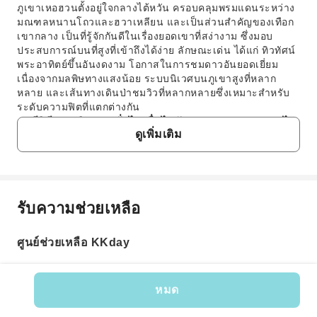
ภูเขาเหอฮวนตั้งอยู่ใจกลางไต้หวัน ครอบคลุมพรมแดนระหว่าง
มณฑลหนานโถวและฮวาเหลียน และเป็นส่วนสำคัญของเทือก
เขากลาง เป็นที่รู้จักกันดีในเรื่องยอดเขาที่สง่างาม ซึ่งมอบ
ประสบการณ์บนที่สูงที่เข้าถึงได้ง่าย ลักษณะเด่น ได้แก่ ทิวทัศน์
พระอาทิตย์ขึ้นอันงดงาม โอกาสในการชมดาวอันยอดเยี่ยม
เนื่องจากมลพิษทางแสงน้อย ระบบนิเวศบนภูเขาสูงที่หลาก
หลาย และเส้นทางเดินป่าชมวิวที่หลากหลายซึ่งเหมาะสำหรับ
ระดับความฟิตที่แตกต่างกัน
3. มีวิธีการเดินทางทั่วไปเพื่อไปยังภูเขาเหอฮวนอย่างไร
ดูเพิ่มเติม
บ้าง?
ในการเดินทางไปยังภูเขาเหอฮวน ผู้เยี่ยมชมหลายคนออกเดิน
ทางจากพื้นที่ใกล้เคียง เช่น ไร่ชิงจิ้ง หรือไถจง จากไร่ชิงจิ้ง
บริการทัวร์แบบมีไกด์ที่รวมบริการรับส่งที่สะดวกสบายเป็นตัว
เลือกยอดนิยม ซึ่งมอบการเดินทางที่ง่ายดายไปยังจุดชมวิว
รับความช่วยเหลือ
คำถามที่พบบ่อย
สำคัญของภูเขาได้โดยตรง บริการรถประจำทางสาธารณะก็มี
ให้บริการเช่นกัน แต่อาจต้องมีการเปลี่ยนรถและมีตารางเวลาที่
ไม่บ่อยนัก การเช่ารถยนต์ส่วนตัวหรือสกู๊ตเตอร์ก็เป็นอีกทาง
ศูนย์ช่วยเหลือ KKday
1. ภูเขาเหอฮวนมีหิมะตกหรือไม่ และช่วงเวลาใดที่ดี
เลือกหนึ่ง แม้ว่าถนนบนภูเขาอาจจะคดเคี้ยว
ที่สุดในการชมหิมะ?
4. ประสบการณ์การเดินป่าทั่วไปและระดับความยาก
ภูเขาเหอฮวนเป็นหนึ่งในไม่กี่แห่งในไต้หวันที่มักจะมีหิมะ
ของเส้นทางบนภูเขาเหอฮวนเป็นอย่างไร?
หมด
ตกในช่วงฤดูหนาว ช่วงเวลาที่มีโอกาสมากที่สุดที่จะได้เห็น
ภูเขาเหอฮวนมีประสบการณ์การเดินป่าหลากหลาย ตั้งแต่การ
รหัสสินค้า: 1641
หิมะคือระหว่างเดือนธันวาคมถึงกุมภาพันธ์ ซึ่งเป็นช่วงที่
เดินเล่นสบายๆ ไปจนถึงการปีนเขาที่ท้าทายปานกลาง เส้นทาง