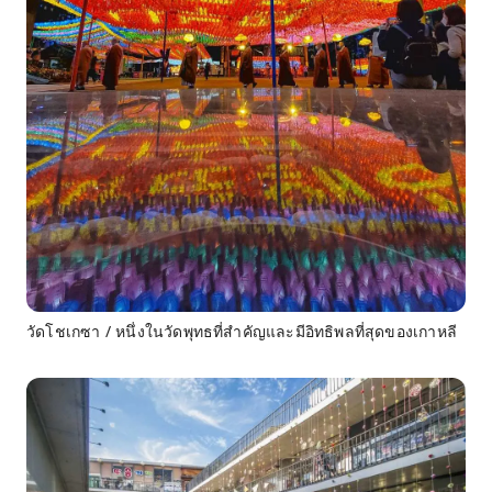
วัดโชเกซา / หนึ่งในวัดพุทธที่สำคัญและมีอิทธิพลที่สุดของเกาหลี