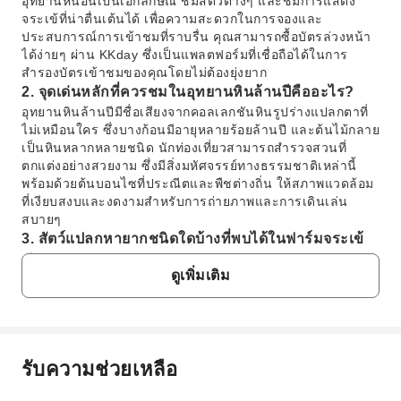
อุทยานหินอันเป็นเอกลักษณ์ ชมสัตว์ต่างๆ และชมการแสดง
จระเข้ที่น่าตื่นเต้นได้ เพื่อความสะดวกในการจองและ
ประสบการณ์การเข้าชมที่ราบรื่น คุณสามารถซื้อบัตรล่วงหน้า
ได้ง่ายๆ ผ่าน KKday ซึ่งเป็นแพลตฟอร์มที่เชื่อถือได้ในการ
สำรองบัตรเข้าชมของคุณโดยไม่ต้องยุ่งยาก
2. จุดเด่นหลักที่ควรชมในอุทยานหินล้านปีคืออะไร?
อุทยานหินล้านปีมีชื่อเสียงจากคอลเลกชันหินรูปร่างแปลกตาที่
ไม่เหมือนใคร ซึ่งบางก้อนมีอายุหลายร้อยล้านปี และต้นไม้กลาย
เป็นหินหลากหลายชนิด นักท่องเที่ยวสามารถสำรวจสวนที่
ตกแต่งอย่างสวยงาม ซึ่งมีสิ่งมหัศจรรย์ทางธรรมชาติเหล่านี้
พร้อมด้วยต้นบอนไซที่ประณีตและพืชต่างถิ่น ให้สภาพแวดล้อม
ที่เงียบสงบและงดงามสำหรับการถ่ายภาพและการเดินเล่น
สบายๆ
3. สัตว์แปลกหายากชนิดใดบ้างที่พบได้ในฟาร์มจระเข้
พัทยา?
ดูเพิ่มเติม
ในฟาร์มจระเข้พัทยา นักท่องเที่ยวสามารถพบกับสัตว์แปลก
หลากหลายชนิด นอกเหนือจากจระเข้ ฟาร์มแห่งนี้เป็นที่อยู่ของ
ยีราฟสง่างาม เสือขาวหายาก อูฐแสนเชื่อง และสัตว์อื่นๆ ที่น่า
สนใจอีกมากมาย ซึ่งมอบโอกาสพิเศษในการชมสัตว์ป่าหลาก
หลายชนิดในสถานที่เดียวและเรียนรู้เกี่ยวกับสายพันธุ์ต่างๆ
รับความช่วยเหลือ
4. การแสดงจระเข้มีลักษณะอย่างไรในฟาร์มจระเข้
คำถามที่พบบ่อย
พัทยา?