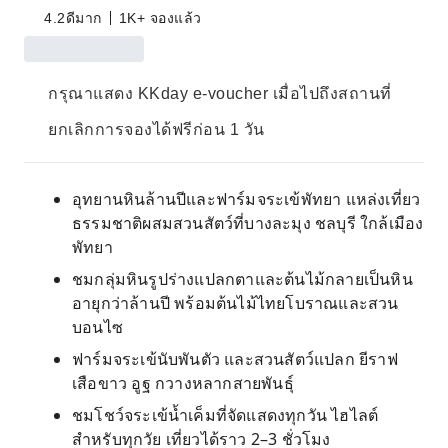
4.2
ดีมาก
1K+ จองแล้ว
กรุณาแสดง KKday e-voucher เมื่อไปถึงสถานที่
ยกเลิกการจองได้ฟรีก่อน 1 วัน
อุทยานหินล้านปีและฟาร์มจระเข้พัทยา แหล่งเที่ยว
ธรรมชาติผสมสวนสัตว์ที่บางละมุง ชลบุรี ใกล้เมือง
พัทยา
ชมกลุ่มหินรูปร่างแปลกตาและต้นไม้กลายเป็นหิน
อายุกว่าล้านปี พร้อมต้นไม้ไทยโบราณและสวน
บอนไซ
ฟาร์มจระเข้นับพันตัว และสวนสัตว์แปลก ยีราฟ
เสือขาว อูฐ กวางหลากสายพันธุ์
ชมโชว์จระเข้น้ำเค็มที่จัดแสดงทุกวัน ไฮไลต์
สำหรับทุกวัย เที่ยวได้ราว 2–3 ชั่วโมง