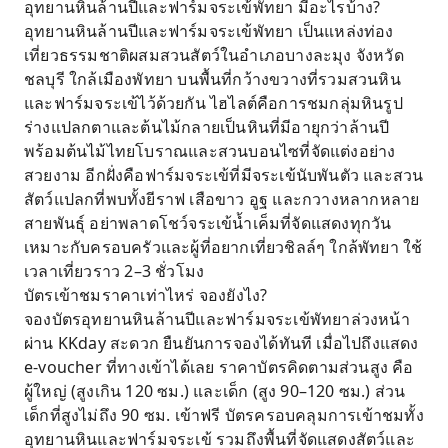
อุทยานหินล้านปีและฟาร์มจระเข้พัทยา มีอะไรบ้าง?
อุทยานหินล้านปีและฟาร์มจระเข้พัทยา เป็นแหล่งท่อง
เที่ยวธรรมชาติผสมสวนสัตว์ในอำเภอบางละมุง จังหวัด
ชลบุรี ใกล้เมืองพัทยา บนพื้นที่กว้างขวางที่รวมสวนหิน
และฟาร์มจระเข้ไว้ด้วยกัน ไฮไลต์คือการชมกลุ่มหินรูป
ร่างแปลกตาและต้นไม้กลายเป็นหินที่มีอายุกว่าล้านปี
พร้อมต้นไม้ไทยโบราณและสวนบอนไซที่จัดแต่งอย่าง
สวยงาม อีกฝั่งคือฟาร์มจระเข้ที่มีจระเข้นับพันตัว และสวน
สัตว์แปลกที่พบทั้งยีราฟ เสือขาว อูฐ และกวางหลากหลาย
สายพันธุ์ อย่าพลาดโชว์จระเข้น้ำเค็มที่จัดแสดงทุกวัน
เหมาะกับครอบครัวและผู้ที่อยากเที่ยวชิลล์ๆ ใกล้พัทยา ใช้
เวลาเที่ยวราว 2–3 ชั่วโมง
บัตรเข้าชมราคาเท่าไหร่ จองยังไง?
จองบัตรอุทยานหินล้านปีและฟาร์มจระเข้พัทยาล่วงหน้า
ผ่าน KKday สะดวก ยืนยันการจองได้ทันที เมื่อไปถึงแสดง
e-voucher ที่ทางเข้าได้เลย ราคาบัตรคิดตามส่วนสูง คือ
ผู้ใหญ่ (สูงเกิน 120 ซม.) และเด็ก (สูง 90–120 ซม.) ส่วน
เด็กที่สูงไม่ถึง 90 ซม. เข้าฟรี บัตรครอบคลุมการเข้าชมทั้ง
อุทยานหินและฟาร์มจระเข้ รวมถึงพื้นที่จัดแสดงสัตว์และ