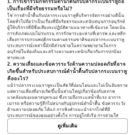
1. การเข้าร่วมกิจกรรมดำน้ำตื้นกับปลากระเบนราหูถือ
เป็นเรื่องที่มีจริยธรรมหรือไม่?
ใช่ การดำน้ำตื้นกับปลากระเบนราหูที่บริหารจัดการอย่างดีนั้น
โดยทั่วไปถือว่าเป็นเรื่องที่มีจริยธรรมและสนับสนุนการอนุรักษ์
ผู้ให้บริการที่มีชื่อเสียงจะปฏิบัติตามแนวทางที่เข้มงวด โดยเน้น
การสังเกตแบบไม่รบกวน การรักษาระยะห่างที่เคารพ และหลีก
เลี่ยงการรบกวนพฤติกรรมตามธรรมชาติของปลากระเบนราหู
ประสบการณ์เหล่านี้มักมีส่วนช่วยในความพยายามในการ
อนุรักษ์ในท้องถิ่นและสร้างความตระหนักเกี่ยวกับการปกป้อง
ทางทะเล
2. ความเสี่ยงและข้อควรระวังด้านความปลอดภัยที่อาจ
เกิดขึ้นสำหรับประสบการณ์ดำน้ำตื้นกับปลากระเบนราหู
คืออะไร?
แม้ว่าปลากระเบนราหูจะเป็นสัตว์ที่อ่อนโยนและไม่เป็นอันตราย
แต่ความเสี่ยงที่อาจเกิดขึ้นนั้นส่วนใหญ่เกี่ยวข้องกับสภาพ
แวดล้อมของมหาสมุทรเอง ซึ่งรวมถึงกระแสน้ำที่แรง อาการ
เมารถ หรือความรู้สึกไม่สบายกับอุปกรณ์ดำน้ำตื้น ข้อควรระวัง
ด้านความปลอดภัย ได้แก่ การฟังคำแนะนำจากไกด์ที่มี
ประสบการณ์ของคุณอย่างตั้งใจ การอยู่ใกล้เรือ การสวมใส่
อุปกรณ์ช่วยลอยน้ำที่จัดเตรียมไว้ให้หากจำเป็น และการรักษา
ดูเพิ่มเติม
ระยะห่างที่ปลอดภัยจากสัตว์ทะเลเสมอ ผู้ให้บริการยังมีการ
บรรยายสรุปด้านความปลอดภัยอย่างละเอียด