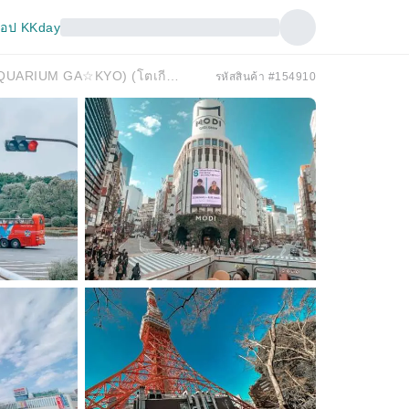
อป KKday
ตั๋ว 1 วัน / ตั๋ว 2 วัน ตั๋วรถบัส Sky Hop นั่งไม่จำกัด + ตั๋วล่วงหน้า Odaiba AQUARIUM GA☆KYO (UWS AQUARIUM GA☆KYO) (โตเกียว)
รหัสสินค้า #154910