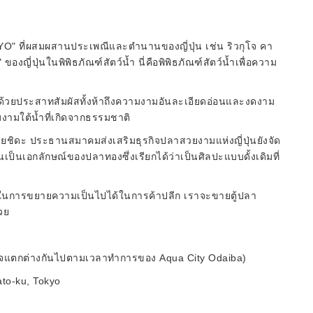
 ที่ผสมผสานประเพณีและตำนานของญี่ปุ่น เช่น ริวกุโจ คา
องญี่ปุ่นในพิพิธภัณฑ์สัตว์น้ำ นี่คือพิพิธภัณฑ์สัตว์น้ำเพื่อความ
ผัสด้วยประสาทสัมผัสทั้งห้าถึงความงามอันละเอียดอ่อนและงดงาม
มงามใต้น้ำที่เกิดจากธรรมชาติ
ิ โยชิดะ ประธานสมาคมส่งเสริมธุรกิจปลาสวยงามแห่งญี่ปุ่นยังจัด
อันเป็นเอกลักษณ์ของปลาทองซึ่งเรียกได้ว่าเป็นศิลปะแบบดั้งเดิมที่
เราในการขยายความเป็นไปได้ในการค้าปลีก เราจะขายตู้ปลา
วย
าจแตกต่างกันไปตามเวลาทำการของ Aqua City Odaiba)
nato-ku, Tokyo