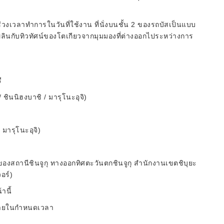
วงเวลาทำการในวันที่ใช้งาน ที่นั่งบนชั้น 2 ของรถบัสเป็นแบบ
พลินกับทิวทัศน์ของโตเกียวจากมุมมองที่ต่างออกไประหว่างการ
ี
 ชินนิฮงบาชิ / มารุโนะอุจิ)
 มารุโนะอุจิ)
องสถานีชินจูกุ ทางออกทิศตะวันตกชินจูกุ สำนักงานเขตชิบุยะ
อร์)
านี้
้ภายในกำหนดเวลา