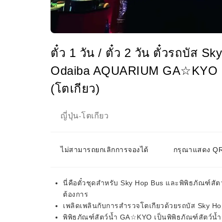
ตั๋ว 1 วัน / ตั๋ว 2 วัน ตั๋วรถบัส S
Odaiba AQUARIUM GA☆KYO
(โตเกียว)
ญี่ปุ่น
โตเกียว
-
ไม่สามารถยกเลิกการจองได้
กรุณาแสดง QR 
นี่คือตั๋วชุดสำหรับ Sky Hop Bus และพิพิธภัณฑ์ส
ต้องการ
เพลิดเพลินกับการสำรวจโตเกียวด้วยรถบัส Sky H
พิพิธภัณฑ์สัตว์น้ำ GA☆KYO เป็นพิพิธภัณฑ์สัตว์น้ำเ