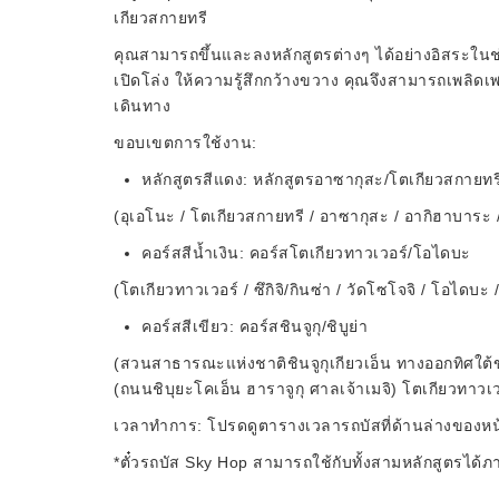
เกียวสกายทรี
คุณสามารถขึ้นและลงหลักสูตรต่างๆ ได้อย่างอิสระในช่
เปิดโล่ง ให้ความรู้สึกกว้างขวาง คุณจึงสามารถเพลิดเ
เดินทาง
ขอบเขตการใช้งาน:
หลักสูตรสีแดง: หลักสูตรอาซากุสะ/โตเกียวสกายทร
(อุเอโนะ / โตเกียวสกายทรี / อาซากุสะ / อากิฮาบาระ /
คอร์สสีน้ำเงิน: คอร์สโตเกียวทาวเวอร์/โอไดบะ
(โตเกียวทาวเวอร์ / ซึกิจิ/กินซ่า / วัดโซโจจิ / โอไดบะ /
คอร์สสีเขียว: คอร์สชินจูกุ/ชิบูย่า
(สวนสาธารณะแห่งชาติชินจูกุเกียวเอ็น ทางออกทิศใต้ข
(ถนนชิบุยะโคเอ็น ฮาราจูกุ ศาลเจ้าเมจิ) โตเกียวทาวเว
เวลาทำการ: โปรดดูตารางเวลารถบัสที่ด้านล่างของหน้
*ตั๋วรถบัส Sky Hop สามารถใช้กับทั้งสามหลักสูตรได