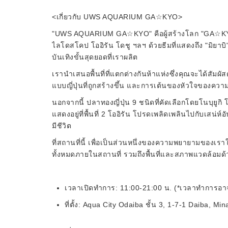
<เกี่ยวกับ UWS AQUARIUM GA☆KYO>
"UWS AQUARIUM GA☆KYO" คือผู้สร้างโลก "GA☆KYO"
ไลโดสโคป โออิรัน โดชู ฯลฯ ด้วยธีมที่แสดงถึง "มิยาบิ" ข
บันเทิงขั้นสุดยอดที่เราผลิต
เรานำเสนอพื้นที่ที่แตกต่างกันห้าแห่งซึ่งคุณจะได้สัม
แบบญี่ปุ่นที่ถูกสร้างขึ้น และการเต้นของหัวใจของควา
นอกจากนี้ ปลาทองญี่ปุ่น 9 ชนิดที่คัดเลือกโดยโนบุยูก
แสดงอยู่ที่พื้นที่ 2 โออิรัน โปรดเพลิดเพลินไปกับเสน่ห์
มีชีวิต
ที่สถานที่นี้ เพื่อเป็นส่วนหนึ่งของความพยายามของ
ทั้งหมดภายในสถานที่ รวมถึงพื้นที่และสภาพแวดล้อมด้
เวลาเปิดทำการ: 11:00-21:00 น. (*เวลาทำการอ
ที่ตั้ง: Aqua City Odaiba ชั้น 3, 1-7-1 Daiba, Mi