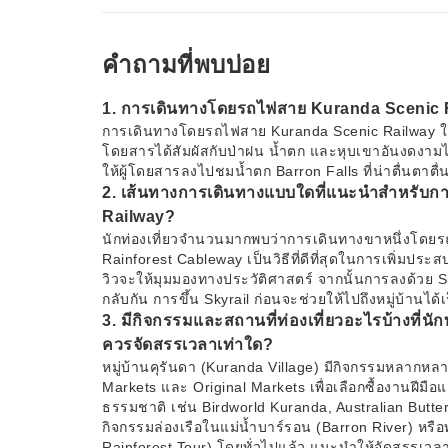
คำถามที่พบบ่อย
1. การเดินทางโดยรถไฟสาย Kuranda Scenic R
การเดินทางโดยรถไฟสาย Kuranda Scenic Railway ใช้เวล
โดยสารได้สัมผัสกับป่าฝน น้ำตก และหุบเขาอันงดงามได้อ
ให้ผู้โดยสารลงไปชมน้ำตก Barron Falls ที่น่าตื่นตาตื่
2. เส้นทางการเดินทางแบบใดที่แนะนำสำหรับกา
Railway?
นักท่องเที่ยวจำนวนมากพบว่าการเดินทางขาหนึ่งโดย
Rainforest Cableway เป็นวิธีที่ดีที่สุดในการเพิ่มป
วิวจะให้มุมมองทางประวัติศาสตร์ จากนั้นการลงด้วย 
กลับกัน การขึ้น Skyrail ก่อนจะช่วยให้ไปถึงหมู่บ้านได้
3. มีกิจกรรมและสถานที่ท่องเที่ยวอะไรบ้างที่นั
ควรจัดสรรเวลาเท่าใด?
หมู่บ้านคุรันดา (Kuranda Village) มีกิจกรรมหลากห
Markets และ Original Markets เพื่อเลือกซื้องานฝีมือแ
ธรรมชาติ เช่น Birdworld Kuranda, Australian Butte
กิจกรรมล่องเรือในแม่น้ำบาร์รอน (Barron River) หรือ
Rainforest Tour) โดยทั่วไปแล้ว แนะนำให้จัดสรรเวลา 3 