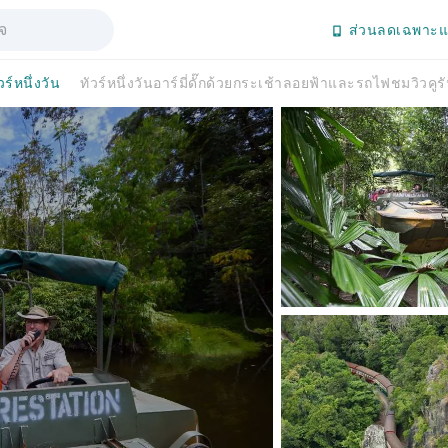
ส่วนลดเฉพาะแ
วร์หนึ่งวัน