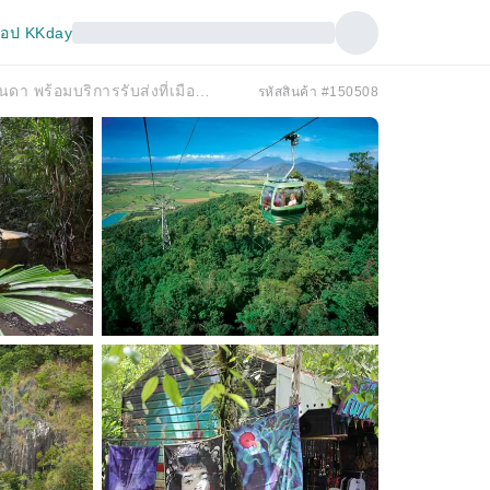
อป KKday
ทัวร์หนึ่งวันอาร์มี่ดั๊กด้วยกระเช้าลอยฟ้าและรถไฟชมวิวคูรันดา พร้อมบริการรับส่งที่เมืองแคนส์
รหัสสินค้า #150508