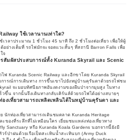
ailway ใช้เวลานานเท่าใด?
าประมาณ 1 ชั่วโมง 45 นาที ถึง 2 ชั่วโมงต่อเที่ยว เพื่อให้ผู้
ย่างเต็มที่ รถไฟมักจะจอดแวะสั้นๆ ที่สถานี Barron Falls เพื่อ
นใจ
รสัมผัสประสบการณ์ทั้ง Kuranda Skyrail และ Scenic
รถไฟ Kuranda Scenic Railway และอีกขาโดย Kuranda Skyrail
ระสบการณ์การเดินทาง การขึ้นเขาไปยังหมู่บ้านคุรันดาด้วยรถไฟชม
Skyrail จะมอบทัศนียภาพอันงดงามของผืนป่าจากมุมสูง ในทาง
เร็วขึ้น จากนั้นจึงเดินทางกลับเคิร์นส์ด้วยรถไฟได้อย่างสบายๆ
กท่องเที่ยวสามารถเพลิดเพลินได้ในหมู่บ้านคุรันดา และ
ลาย นักท่องเที่ยวสามารถเดินชมตลาด Kuranda Heritage
ละของที่ระลึกที่ไม่เหมือนใคร เยี่ยมชมแหล่งท่องเที่ยวทาง
rfly Sanctuary หรือ Kuranda Koala Gardens นอกจากนี้ยังมี
ทัวร์ป่าฝนด้วยเรือเป็ดสะเทินน้ำสะเทินบก (Army Duck
ถึง 4 ชั่วโมง เพื่อเพลิดเพลินกับสถานที่ท่องเที่ยวหลักของ