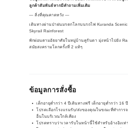
ลูกค้าสัมพันธ์หากมีคำถามเพิ่มเติม
— สิ่งที่คุณคาดหวัง —
เดินทางผ่านป่าฝนมรดกโลกบนรถไฟ Kuranda Scenic 
Skyrail Rainforest
พักผ่อนตามอัธยาศัยในหมู่บ้านคูรันดา มุ่งหน้าไปยัง
สมัยสงครามโลกครั้งที่ 2 แท้ๆ
ข้อมูลการสั่งซื้อ
เด็กอายุต่ำกว่า 4 ปีเดินทางฟรี เด็กอายุต่ำกว่า 16 ป
โปรดเลือกโรงแรมรับ/ส่งของคุณในขณะที่ทำการ
อื่นในบริเวณใกล้เคียง
โปรดทราบว่าเวลารับในหน้านี้ใช้สำหรับอ้างอิงเท่า