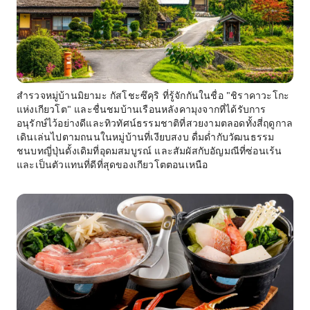
สำรวจหมู่บ้านมิยามะ กัสโชะซึคุริ ที่รู้จักกันในชื่อ "ชิราคาวะโกะ
แห่งเกียวโต" และชื่นชมบ้านเรือนหลังคามุงจากที่ได้รับการ
อนุรักษ์ไว้อย่างดีและทิวทัศน์ธรรมชาติที่สวยงามตลอดทั้งสี่ฤดูกาล
เดินเล่นไปตามถนนในหมู่บ้านที่เงียบสงบ ดื่มด่ำกับวัฒนธรรม
ชนบทญี่ปุ่นดั้งเดิมที่อุดมสมบูรณ์ และสัมผัสกับอัญมณีที่ซ่อนเร้น
และเป็นตัวแทนที่ดีที่สุดของเกียวโตตอนเหนือ