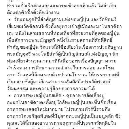
※ รวมตั๋วเรือล่องแก่งและกระเช้าลอยฟ้าแล้ว ไม่จำเป็น
ต้องต่อคิวซื้อตั๋วที่หน้างาน
วัดมอนจูศรีที่สำคัญสามแห่งของญี่ปุ่น และวัดชิอนจิ
เยี่ยมชมวัดชิออนจิ ซึ่งตั้งอยู่ทางเข้าสู่เมืองอะมาโนฮาชิดา
เตะ หนึ่งในสามสถานที่ท่องเที่ยวที่สวยงามที่สุดของญี่ปุ่น
เพื่อสักการะพระมัญจุศรี หนึ่งในสามสถานที่ศักดิ์สิทธิ์
สำคัญของญี่ปุ่น วัดแห่งนี้มีชื่อเสียงในเรื่องการประดิษฐาน
พระมัญจุศรี พระโพธิสัตว์ผู้เป็นสัญลักษณ์แห่งปัญญา นัก
ท่องเที่ยวจำนวนมากมาที่นี่เพื่อขอพรเรื่องปัญญา ความ
สำเร็จทางการศึกษา ความสำเร็จในการสอบ และโชค
ลาภ วัดแห่งนี้ล้อมรอบด้วยป่าสนโบราณ ให้บรรยากาศที่
เงียบสงบซึ่งผู้มาเยือนสามารถสัมผัสถึงประวัติศาสตร์
วัฒนธรรม และความรู้สึกของการภาวนาได้
อาหารทะเลญี่ปุ่นรสเลิศ・ชุดอาหารจัดเลี้ยงปู
อะมาโนฮาชิดาเตะตั้งอยู่ใกล้ทะเลญี่ปุ่นและขึ้นชื่อเรื่อง
อาหารทะเลสดใหม่มากมาย โปรแกรมทัวร์นี้รวมถึง
อาหารไคเซกิสุดพิเศษที่มีปูจากทะเลญี่ปุ่นเป็นเมนูหลัก ซึ่ง
คุณจะได้ลิ้มลองอาหารตามฤดูกาลที่ปรุงจากวัตถุดิบใน