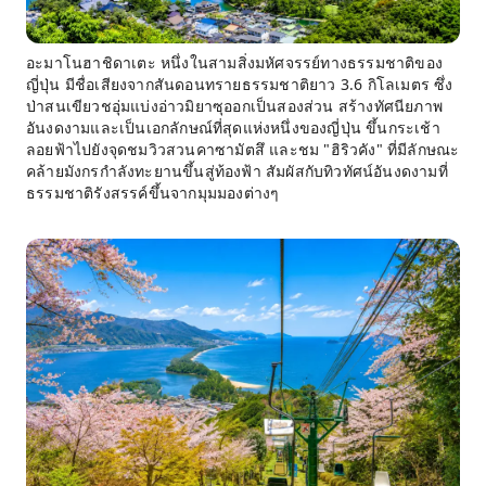
อะมาโนฮาชิดาเตะ หนึ่งในสามสิ่งมหัศจรรย์ทางธรรมชาติของ
ญี่ปุ่น มีชื่อเสียงจากสันดอนทรายธรรมชาติยาว 3.6 กิโลเมตร ซึ่ง
ป่าสนเขียวชอุ่มแบ่งอ่าวมิยาซุออกเป็นสองส่วน สร้างทัศนียภาพ
อันงดงามและเป็นเอกลักษณ์ที่สุดแห่งหนึ่งของญี่ปุ่น ขึ้นกระเช้า
ลอยฟ้าไปยังจุดชมวิวสวนคาซามัตสึ และชม "ฮิริวคัง" ที่มีลักษณะ
คล้ายมังกรกำลังทะยานขึ้นสู่ท้องฟ้า สัมผัสกับทิวทัศน์อันงดงามที่
ธรรมชาติรังสรรค์ขึ้นจากมุมมองต่างๆ