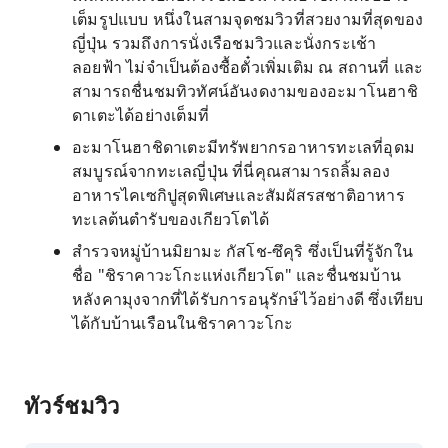
เต็มรูปแบบ หนึ่งในสามจุดชมวิวที่สวยงามที่สุดของ
ญี่ปุ่น รวมถึงการนั่งเรือชมวิวและนั่งกระเช้า
ลอยฟ้า ไม่จำเป็นต้องซื้อตั๋วเพิ่มเติม ณ สถานที่ และ
สามารถชื่นชมทิวทัศน์อันงดงามของอะมาโนฮาชิ
ดาเตะได้อย่างเต็มที่
อะมาโนฮาชิดาเตะมีทรัพยากรอาหารทะเลที่อุดม
สมบูรณ์จากทะเลญี่ปุ่น ที่นี่คุณสามารถลิ้มลอง
อาหารไคเซกิปูสุดพิเศษและสัมผัสรสชาติอาหาร
ทะเลต้นตำรับของเกียวโตได้
สำรวจหมู่บ้านมิยามะ กัสโช-ซึคุริ ซึ่งเป็นที่รู้จักใน
ชื่อ "ชิราคาวะโกะแห่งเกียวโต" และชื่นชมบ้าน
หลังคามุงจากที่ได้รับการอนุรักษ์ไว้อย่างดี ซึ่งเทียบ
ได้กับบ้านเรือนในชิราคาวะโกะ
ทัวร์ชมวิว