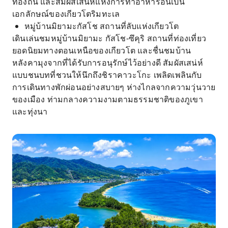
ท้องถิ่น และสัมผัสเสน่ห์แห่งการทำอาหารอันเป็น
เอกลักษณ์ของเกียวโตริมทะเล
หมู่บ้านมิยามะกัสโช สถานที่ลับแห่งเกียวโต
เดินเล่นชมหมู่บ้านมิยามะ กัสโช-ซึคุริ สถานที่ท่องเที่ยว
ยอดนิยมทางตอนเหนือของเกียวโต และชื่นชมบ้าน
หลังคามุงจากที่ได้รับการอนุรักษ์ไว้อย่างดี สัมผัสเสน่ห์
แบบชนบทที่ชวนให้นึกถึงชิราคาวะโกะ เพลิดเพลินกับ
การเดินทางพักผ่อนอย่างสบายๆ ห่างไกลจากความวุ่นวาย
ของเมือง ท่ามกลางความงามตามธรรมชาติของภูเขา
และทุ่งนา