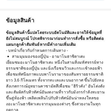
ข้อมูลสินค้า
ข้อมูลสินค้านี้แปลโดยระบบอัตโนมัติและอาจให้ข้อมูลที่
ยังไม่สมบูรณ์ โปรดพิจารณาก่อนทำการสั่งซื้อ หรือติดต่อ
แผนกลูกค้าสัมพันธ์หากมีคำถามเพิ่มเติม
- บทนำเกี่ยวกับกำหนดการเดินทาง -
สามมุมมองของญี่ปุ่น - อามาโนฮาชิดาเตะ
เยี่ยมชมอะมาโนฮาชิดาเตะ หนึ่งในสามสิ่งมหัศจรรย์ทาง
ธรรมชาติของญี่ปุ่น และนั่งเรือชมวิวและกระเช้าลอยฟ้า
เพื่อชมทัศนียภาพแบบพาโนรามาของสันทรายธรรมชาติ
ยาว 3.6 กิโลเมตร ทั้งจากทะเลและบนอากาศ ขึ้นไปยังหอ
สังเกตการณ์อุทยานคาซามัตสึเพื่อชม "ฮิริวคัง" อันโด่งดัง
และสัมผัสกับทิวทัศน์อันงดงามที่ราวกับมังกรกำลังทะยาน
ขึ้นสู่ท้องฟ้า เพลิดเพลินไปกับทิวทัศน์อันน่าหลงใหลขอ
งอะมาโนฮาชิดาเตะจากมุมมองต่างๆ ซึ่งสวยงามในทุก
ฤดูกาล