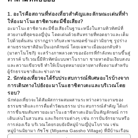
1. อะไรคือสถานที่ท่องเที่ยวสำคัญและลักษณะเด่นที่ทำ
ให้อะมาโนะฮาชิดาเตะมีชื่อเสียง?
อะมาโนะฮาชิดาเตะมีชื่อเสียงในฐานะหนึ่งในสามทิวทัศน์ที่
สวยงามที่สุดของญี่ปุ่น โดดเด่นด้วยสันทรายที่ทอดยาวและเต็ม
ไปด้วยต้นสน ปรากฏราวกับสะพานทอดข้ามอ่าวมิยาซุ รูปร่าง
ตามธรรมชาติอันเป็นเอกลักษณ์ โดยเฉพาะเมื่อมองกลับหัว
(มาตาโนโซกิ) จะสร้างภาพลวงตาของมังกรที่กำลังทะยานขึ้นสู่
สวรรค์ บริเวณนี้มีทิวทัศน์แบบพาโนรามา ชายหาดอันเงียบสงบ
และความเขียวขจี ทำให้เป็นจุดหมายปลายทางที่งดงามสำหรับ
ผู้รักธรรมชาติและช่างภาพ
2. นักท่องเที่ยวจะได้รับประสบการณ์พิเศษอะไรบ้างจาก
การเดินทางไปยังอะมาโนะฮาชิดาเตะและบริเวณโดย
รอบ?
นักท่องเที่ยวจะได้สัมผัสการผสมผสานระหว่างความงามของ
ธรรมชาติและการดื่มด่ำวัฒนธรรม ประสบการณ์สำคัญ ได้แก่
การชื่นชมสันทรายอะมาโนะฮาชิดาเตะอันเป็นสัญลักษณ์ การ
เดินเล่นในสวนสน และกิจกรรมต่างๆ เช่น การปั่นจักรยานหรือ
การล่องเรือ บริเวณโดยรอบยังมีหมู่บ้านญี่ปุ่นโบราณ เช่น
หมู่บ้านมิยามา กัชโช (Miyama Gassho Village) ที่มีบ้านเรือน
หลังคาจากอันเป็นเอกลักษณ์ และจุดที่เงียบสงบอย่างอุทยานอุ