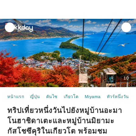
unread
notifications
10
หน้าแรก
ญี่ปุ่น
คันไซ
เกียวโต
Miyama
ทัวร์หนึ่งวัน
ทริปเที่ยวหนึ่งวันไปยังหมู่บ้านอะมา
โนฮาชิดาเตะและหมู่บ้านมิยามะ
กัสโชซึคุริในเกียวโต พร้อมชม