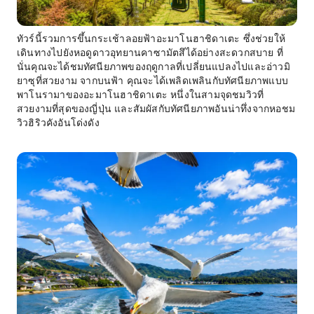
ทัวร์นี้รวมการขึ้นกระเช้าลอยฟ้าอะมาโนฮาชิดาเตะ ซึ่งช่วยให้
เดินทางไปยังหอดูดาวอุทยานคาซามัตสึได้อย่างสะดวกสบาย ที่
นั่นคุณจะได้ชมทัศนียภาพของฤดูกาลที่เปลี่ยนแปลงไปและอ่าวมิ
ยาซุที่สวยงาม จากบนฟ้า คุณจะได้เพลิดเพลินกับทัศนียภาพแบบ
พาโนรามาของอะมาโนฮาชิดาเตะ หนึ่งในสามจุดชมวิวที่
สวยงามที่สุดของญี่ปุ่น และสัมผัสกับทัศนียภาพอันน่าทึ่งจากหอชม
วิวฮิริวคังอันโด่งดัง