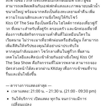
สะพานชมวิวกลางทะเลที่มีเอกลักษณ์เฉพาะตัว ผู้ชม
สามารถเพลิดเพลินกับเอฟเฟกต์แสงและภาพฉายบนผิวน้ำ
ขนาดใหญ่ พร้อมฉากหลังเป็นท้องทะเลยามค่ำคืน เพิ่ม
ความโรแมนติกและความยิ่งใหญ่ให้กับโชว์
Kiss Of The Sea ถือเป็นหนึ่งใน ไฮไลต์การท่องเที่ยวฟูก๊
วก ที่เหมาะสำหรับทั้งคู่รัก ครอบครัว และนักท่องเที่ยวที่
ต้องการสัมผัสกิจกรรมยามค่ำคืนที่ไม่เหมือนใครใน
เวียดนาม ไม่ว่าจะมาเที่ยวพักผ่อนหรือฮันนีมูน ก็สามารถ
เพิ่มสีสันให้ทริปของคุณได้อย่างน่าประทับใจ
หากคุณกำลังมองหา โชว์กลางคืนในฟูก๊วก ที่ผสาน
เทคโนโลยีและศิลปะเข้าด้วยกันอย่างยิ่งใหญ่ Kiss Of
The Sea Show คือกิจกรรมที่ไม่ควรพลาด สามารถจอง
บัตรล่วงหน้าได้สะดวกผ่าน KKday เพื่อการเข้าชมที่ราบ
รื่นและมั่นใจยิ่งขึ้น
— ตารางการแสดงล่าสุด —
เวลาแสดง: 21:00 น. – 21:30 น. (21:00 - 09:30 pm)
วันให้บริการ: เปิดแสดง ทุกวัน จนกว่าจะมีการ
เปลี่ยนแปลง