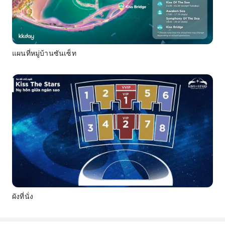
แผนที่หมู่บ้านซันเซ็ท
ผังที่นั่ง