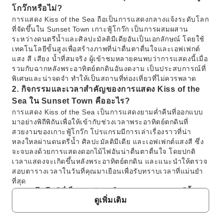
โกว๊กหรือไม่?
การแสดง Kiss of the Sea ถือเป็นการแสดงกลางแจ้งระดับโลก
ที่จัดขึ้นใน Sunset Town เกาะฟู้โกว๊ก เป็นการผสมผสาน
ระหว่างดนตรีน้ำและศิลปะมัลติมีเดียอันเป็นเอกลักษณ์ โดยใช้
เทคโนโลยีขั้นสูงเพื่อสร้างภาพที่น่าตื่นตาตื่นใจและเอฟเฟกต์
แสง สี เสียง น้ำที่สมจริง ผู้เข้าชมหลายคนพบว่าการแสดงนี้เมื่อ
รวมกับฉากหลังพระอาทิตย์ตกดินอันงดงาม เป็นประสบการณ์ที่
พิเศษและน่าจดจำ ทำให้เป็นสถานที่ท่องเที่ยวที่ไม่ควรพลาด
2. กิจกรรมและเวลาสำคัญของการแสดง Kiss of the
Sea ใน Sunset Town คืออะไร?
การแสดง Kiss of the Sea เป็นการแสดงยามค่ำคืนที่ออกแบบ
มาอย่างพิถีพิถันเพื่อให้เข้ากับช่วงเวลาพระอาทิตย์ตกดินที่
สวยงามของเกาะฟู้โกว๊ก โปรแกรมมีการเล่าเรื่องราวที่น่า
หลงใหลผ่านดนตรีน้ำ ศิลปะมัลติมีเดีย และเอฟเฟกต์แสงสี ซึ่ง
จะจบลงด้วยการแสดงดอกไม้ไฟอันน่าตื่นตาตื่นใจ โดยปกติ
เวลาแสดงจะเกิดขึ้นหลังพระอาทิตย์ตกดิน และแนะนำให้ตรวจ
สอบตารางเวลาในวันที่คุณมาเยือนเพื่อรับทราบเวลาที่แม่นยำ
ที่สุด
3. เทคโนโลยีที่เป็นเอกลักษณ์ของการแสดงดนตรีน้ำ
ดูเพิ่มเติม
Kiss of the Sea มีอะไรบ้าง?
การแสดง Kiss of the Sea ใช้เทคโนโลยีที่ล้ำสมัยเป็นครั้งแรก