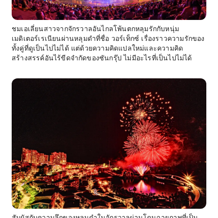
ชมเอเลี่ยนสาวจากจักรวาลอันไกลโพ้นตกหลุมรักกับหนุ่ม
เมดิเตอร์เรเนียนผ่านหลุมดำที่ชื่อ วอร์เท็กซ์ เรื่องราวความรักของ
ทั้งคู่ที่ดูเป็นไปไม่ได้ แต่ด้วยความคิดแปลใหม่และความคิด
สร้างสรรค์อันไร้ขีดจำกัดของซันกรุ๊ป ไม่มีอะไรที่เป็นไปไม่ได้
สัมผัสกับความลึกของหลุมดำในจักรวาลผ่านโดมฉายภาพที่เป็น