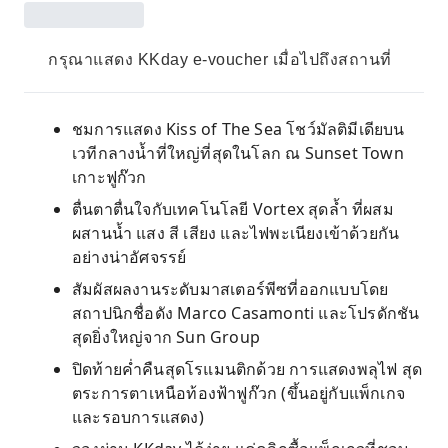
กรุณาแสดง KKday e-voucher เมื่อไปถึงสถานที่
ชมการแสดง Kiss of The Sea โชว์มัลติมีเดียบน
เวทีกลางน้ำที่ใหญ่ที่สุดในโลก ณ Sunset Town
เกาะฟูก๊วก
ตื่นตาตื่นใจกับเทคโนโลยี Vortex สุดล้ำ ที่ผสม
ผสานน้ำ แสง สี เสียง และไฟพะเนียงเข้าด้วยกัน
อย่างน่าอัศจรรย์
สัมผัสผลงานระดับมาสเตอร์พีซที่ออกแบบโดย
สถาปนิกชื่อดัง Marco Casamonti และโปรดักชัน
สุดยิ่งใหญ่จาก Sun Group
ปิดท้ายค่ำคืนสุดโรแมนติกด้วย การแสดงพลุไฟ สุด
ตระการตาเหนือท้องฟ้าฟูก๊วก (ขึ้นอยู่กับแพ็กเกจ
และรอบการแสดง)