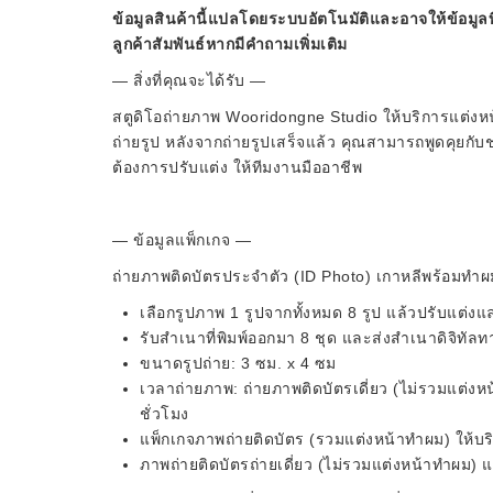
ข้อมูลสินค้านี้แปลโดยระบบอัตโนมัติและอาจให้ข้อมูลท
ลูกค้าสัมพันธ์หากมีคำถามเพิ่มเติม
— สิ่งที่คุณจะได้รับ —
สตูดิโอถ่ายภาพ Wooridongne Studio ให้บริการแต่ง
ถ่ายรูป หลังจากถ่ายรูปเสร็จแล้ว คุณสามารถพูดคุยกับช
ต้องการปรับแต่ง ให้ทีมงานมืออาชีพ
— ข้อมูลแพ็กเกจ —
ถ่ายภาพติดบัตรประจำตัว (ID Photo) เกาหลีพร้อมทำ
เลือกรูปภาพ 1 รูปจากทั้งหมด 8 รูป แล้วปรับแต่ง
รับสำเนาที่พิมพ์ออกมา 8 ชุด และส่งสำเนาดิจิทัลท
ขนาดรูปถ่าย: 3 ซม. x 4 ซม
เวลาถ่ายภาพ: ถ่ายภาพติดบัตรเดี่ยว (ไม่รวมแต่
ชั่วโมง
แพ็กเกจภาพถ่ายติดบัตร (รวมแต่งหน้าทำผม) ให้บริ
ภาพถ่ายติดบัตรถ่ายเดี่ยว (ไม่รวมแต่งหน้าทำผม) แบ