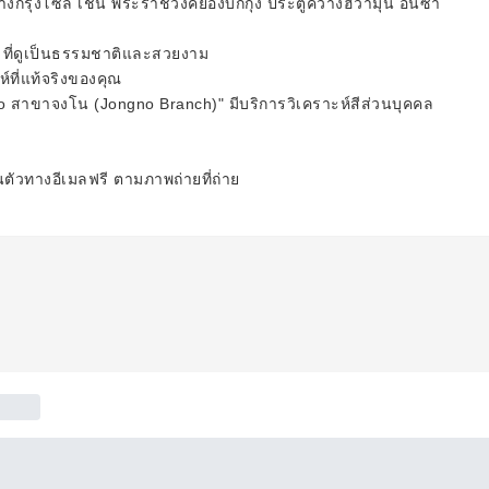
ใจกลางกรุงโซล เช่น พระราชวังคยองบกกุง ประตูควางฮวามุน อินซา
 ที่ดูเป็นธรรมชาติและสวยงาม
ที่แท้จริงของคุณ
o สาขาจงโน (Jongno Branch)" มีบริการวิเคราะห์สีส่วนบุคคล
นตัวทางอีเมลฟรี ตามภาพถ่ายที่ถ่าย