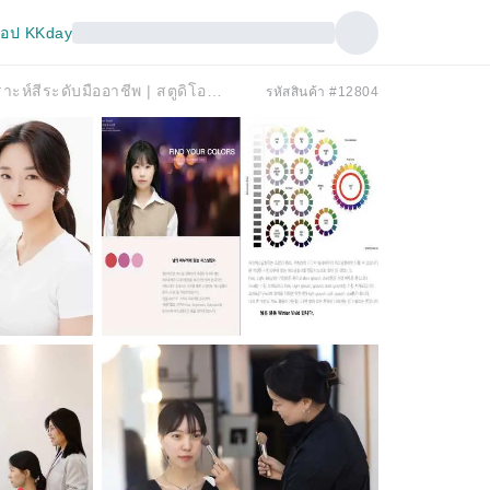
อป KKday
โซล เกาหลีใต้ | ภาพถ่ายบัตรประชาชน ภาพถ่ายบุคคล และการวิเคราะห์สีระดับมืออาชีพ | สตูดิโอถ่ายภาพของเราที่ดงไน (สาขาจงโน)
รหัสสินค้า #12804