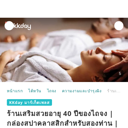
unread
notifications
5
หน้าแรก
ไต้หวัน
ไถจง
ความงามและบำรุงผิง
ร้านเสริมสวยอายุ 40 ปีของไถจง | กล่องสปาคลาสสิกสำหรับสองท่าน | การนวดเส้นลมปราณด้วยน้ำมันหอมระเหยแบบเต็มคอร์ส 140 นาที ในแต่ละจุด 6 จุด
KKday มาร์เก็ตเพลส
ร้านเสริมสวยอายุ 40 ปีของไถจง |
กล่องสปาคลาสสิกสำหรับสองท่าน |