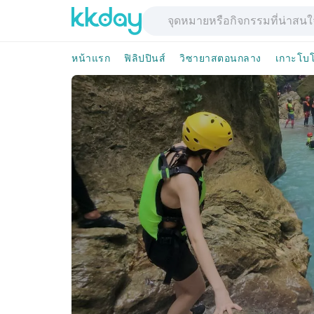
หน้าแรก
ฟิลิปปินส์
วิซายาสตอนกลาง
เกาะโบ