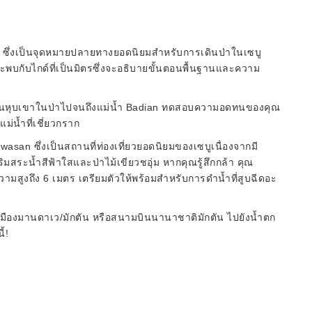
น ซึ่งเป็นจุดหมายปลายทางยอดนิยมสำหรับการเดินป่าในเซบู
บกับไกด์ที่เป็นมิตรซึ่งจะอธิบายขั้นตอนพื้นฐานและความ
ามผ่านหุบเขาในป่าไปจนถึงแม่น้ำ Badian ทดสอบความอดทนของคุณ
น้ำที่เชี่ยวกราก
awasan ซึ่งเป็นสถานที่ท่องเที่ยวยอดนิยมของเซบูเนื่องจากมี
มสระน้ำสีฟ้าใสและป่าไม้เขียวชอุ่ม หากคุณรู้สึกกล้า คุณ
มสูงถึง 6 เมตร เตรียมตัวให้พร้อมสำหรับการดำน้ำที่สูบฉีดอะ
เมืองมานดาเว/มักตัน หรือสนามบินนานาชาติมักตัน ไปยังน้ำตก
้!