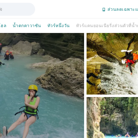
ส่วนลดเฉพาะแ
โฮล
น้ำตกคาวาซัน
ทัวร์หนึ่งวัน