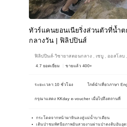
ทัวร์แคนยอนเนียริ่งส่วนตัวที่น
กลางวัน | ฟิลิปปินส์
ฟิลิปปินส์
วิซายาสตอนกลาง
เซบู
ออสโลบ
-
,
,
4.7
ยอดเยี่ยม
ขายแล้ว 400+
ระยะเวลา:10 ชั่วโมง
ไกด์นำเที่ยวภาษา Eng
กรุณาแสดง KKday e-voucher เมื่อไปถึงสถานที่
กระโดดจากหน้าผาหินลงสู่แม่น้ำบาเดียน
เดินป่าชมทัศนียภาพอันสวยงามผ่านป่าดงดิบอันอุ