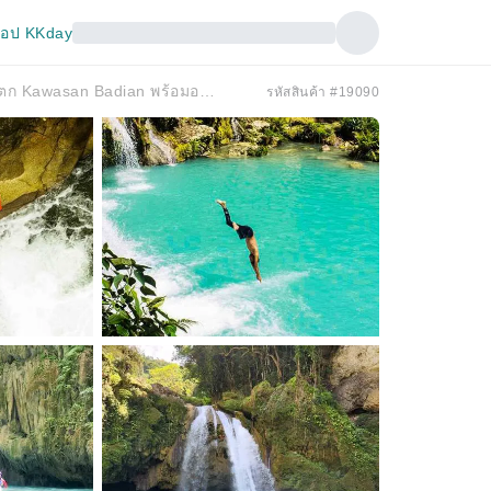
อป KKday
ทัวร์แคนยอนเนียริ่งส่วนตัวที่น้ำตก Kawasan Badian พร้อมอาหารกลางวัน | ฟิลิปปินส์
รหัสสินค้า #19090