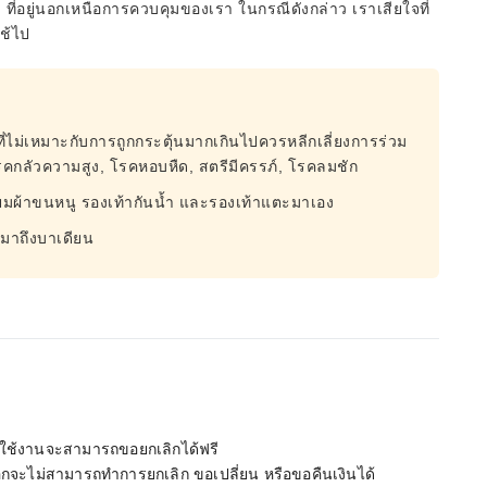
ๆ ที่อยู่นอกเหนือการควบคุมของเรา ในกรณีดังกล่าว เราเสียใจที่
ใช้ไป
ที่ไม่เหมาะกับการถูกกระตุ้นมากเกินไปควรหลีกเลี่ยงการร่วม
รคกลัวความสูง, โรคหอบหืด, สตรีมีครรภ์, โรคลมชัก
ียมผ้าขนหนู รองเท้ากันน้ำ และรองเท้าแตะมาเอง
ุณมาถึงบาเดียน
ม่ได้ใช้งานจะสามารถขอยกเลิกได้ฟรี
เลือกจะไม่สามารถทำการยกเลิก ขอเปลี่ยน หรือขอคืนเงินได้