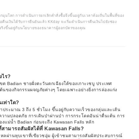
กมุมโลก การดำเนินการยกเลิกคำสั่งซื้อจึงขึ้นอยู่กับเวลาท้องถิ่นในพื้นที่ของ
อคืนเงินได้รับการยืนยันแล้ว KKday จะเริ่มดำเนินการคืนเงินไปยังช่อง
จริงขึ้นอยู่กับนโยบายของธนาคารผู้ออกบัตรของคุณ
างไร?
ู่ในเขต Badian ชายฝั่งตะวันตกเฉียงใต้ของเกาะเซบู ประเทศ
ิ่มต้นของกิจกรรมผจญภัยต่างๆ โดยเฉพาะอย่างยิ่งการล่องแก่ง
นเท่าใด?
ประมาณ 3 ถึง 5 ชั่วโมง ขึ้นอยู่กับความเร็วของกลุ่มและเส้น
นความปลอดภัย การเดินป่าผ่านป่า การกระโดดอันน่าตื่นเต้น การ
งแม่น้ำ Badian ก่อนจะถึง Kawasan Falls หลัก
ี่สามารถสัมผัสได้ที่ Kawasan Falls?
 ไหลผ่านหุบเขาที่เขียวชอุ่ม ผู้เข้าชมสามารถสัมผัสประสบการณ์