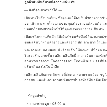
ลูกค้าสัมพันธ์หากมีคำถามเพิ่มเติม
— สิ่งที่คุณคาดหวังได้ —
เดินทางไปยังบาเดียน ซึ่งคุณจะได้พบกับน้ำตกคาวาซั
ออกเดินทางจากโรงแรมของคุณด้วยรถยนต์ส่วนตัว และพ
ปลอดภัยของการเดินป่าให้คุณฟังระหว่างการเดินทาง
เมื่อมาถึงสถานที่แล้ว ให้เดินป่าชมทิวทัศน์อันงดง
ขณะเดินป่าผ่านลำธารและลำธาร ลัดเลาะผ่านถ้ำและแม่
หลังจากเล่นแคนยอนเนียร์ริ่งแล้ว ให้พักผ่อนที่น้ำตก K
โครงสร้างสามชั้น เพลิดเพลินกับมื้อกลางวันแสนอร่อยริ
สามารถเลือกกระโดดจากจุดกระโดดหน้าผา 7 จุดที่มีควา
ดรีนาลีนลงไปในน้ำลึก
เพลิดเพลินกับการเดินทางที่สะดวกสบายจากเมืองเซบู/
กาวซัน และค้นพบความมหัศจรรย์ของทัวร์ที่น่าตื่นเต้นนี
－ข้อมูลสำคัญ－
เวลาประชุม : 05.00 น.