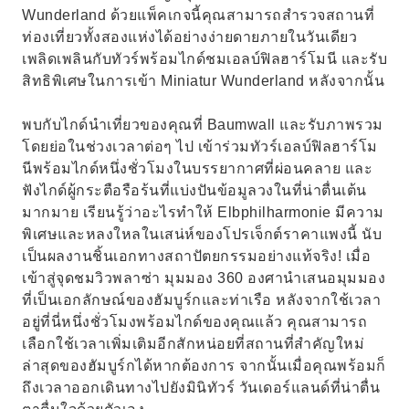
Wunderland ด้วยแพ็คเกจนี้คุณสามารถสำรวจสถานที่
ท่องเที่ยวทั้งสองแห่งได้อย่างง่ายดายภายในวันเดียว
เพลิดเพลินกับทัวร์พร้อมไกด์ชมเอลบ์ฟิลฮาร์โมนี และรับ
สิทธิพิเศษในการเข้า Miniatur Wunderland หลังจากนั้น
พบกับไกด์นำเที่ยวของคุณที่ Baumwall และรับภาพรวม
โดยย่อในช่วงเวลาต่อๆ ไป เข้าร่วมทัวร์เอลบ์ฟิลฮาร์โม
นีพร้อมไกด์หนึ่งชั่วโมงในบรรยากาศที่ผ่อนคลาย และ
ฟังไกด์ผู้กระตือรือร้นที่แบ่งปันข้อมูลวงในที่น่าตื่นเต้น
มากมาย เรียนรู้ว่าอะไรทำให้ Elbphilharmonie มีความ
พิเศษและหลงใหลในเสน่ห์ของโปรเจ็กต์ราคาแพงนี้ นับ
เป็นผลงานชิ้นเอกทางสถาปัตยกรรมอย่างแท้จริง! เมื่อ
เข้าสู่จุดชมวิวพลาซ่า มุมมอง 360 องศานำเสนอมุมมอง
ที่เป็นเอกลักษณ์ของฮัมบูร์กและท่าเรือ หลังจากใช้เวลา
อยู่ที่นี่หนึ่งชั่วโมงพร้อมไกด์ของคุณแล้ว คุณสามารถ
เลือกใช้เวลาเพิ่มเติมอีกสักหน่อยที่สถานที่สำคัญใหม่
ล่าสุดของฮัมบูร์กได้หากต้องการ จากนั้นเมื่อคุณพร้อมก็
ถึงเวลาออกเดินทางไปยังมินิทัวร์ วันเดอร์แลนด์ที่น่าตื่น