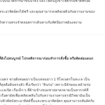
ระบบนิเวศจากน้ำขึ้นน้ำลง และโคลนภูเขาไฟธรรมชาติพร้อม
ละพระอาทิตย์ตกได้ฟรี และคุณสามารถเพลิดเพลินกับความงามของ
นทึกความทรงจำตลอดการเดินทางกับทัศนียภาพอันงดงาม
ี่ยังไม่สมบูรณ์ โปรดพิจารณาก่อนทำการสั่งซื้อ หรือติดต่อแผนก
กิโลเมตร ชายฝั่งทอดยาวเป็นแหลมยาว 1 กิโลเมตรในทะเล เป็น
ที่สุดคือหินทรงตัว ซึ่งเรียกว่า "หินร่ม" เพราะมีลักษณะคล้ายร่ม
ทะเลเปิด เรือเล็ก ๆ ที่ด้านข้างของชายหาดกลายเป็นสวรรค์ที่
รือคายัคเพื่อเพลิดเพลินไปกับความงามทางธรณีวิทยาอันเป็น
ับทิวทัศน์พระอาทิตย์ขึ้นและพระอาทิตย์ตก คุณสามารถสัมผัสกับ