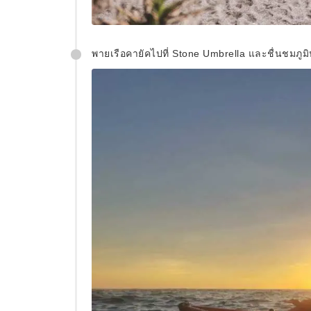
พายเรือคายัคไปที่ Stone Umbrella และชื่นชมภู