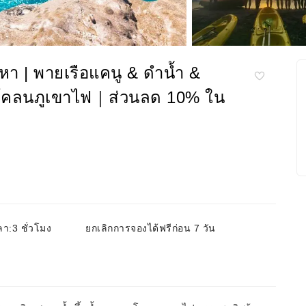
หา | พายเรือแคนู & ดำน้ำ &
& โคลนภูเขาไฟ｜ส่วนลด 10% ใน
า:3 ชั่วโมง
ยกเลิกการจองได้ฟรีก่อน 7 วัน