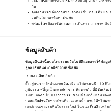
สัมผัสประสบการณ์การพายเรือแคนู ดำน้ำ สำรวจ
กัน
คุณสามารถเลือกกลุ่มพระอาทิตย์ขึ้น ตอนเช้า แ
ร่มหินในเวลาที่แตกต่างกัน
พร้อมโค้ชมืออาชีพตลอดการเดินทาง ถ่ายภาพ บั
ข้อมูลสินค้า
ข้อมูลสินค้านี้แปลโดยระบบอัตโนมัติและอาจให้ข้อมูลท
ลูกค้าสัมพันธ์หากมีคำถามเพิ่มเติม
-รายละเอียดสินค้า-
ตั้งอยู่บนชายฝั่งห่างจากเมืองเฉิงกงไปทางเหนือ 10 
ภูมิประเทศที่ถูกน้ำทะเลกัดเซาะ หินทรงตัว ที่มีชื่อเสียง
ร่มหิน ก่อตัวเป็นปราการธรรมชาติเพื่อปิดกั้นคลื่นของ
ปลอดภัยสำหรับชาวบ้านที่จะลงเล่นน้ำ ตามโค้ชไปพายเ
เอกลักษณ์ของร่มหินในระยะใกล้ ในขณะที่เพลิดเพลินก