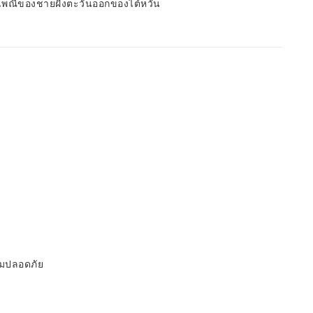
เพณีของชายฝั่งตะวันออกของไต้หวัน
ามปลอดภัย