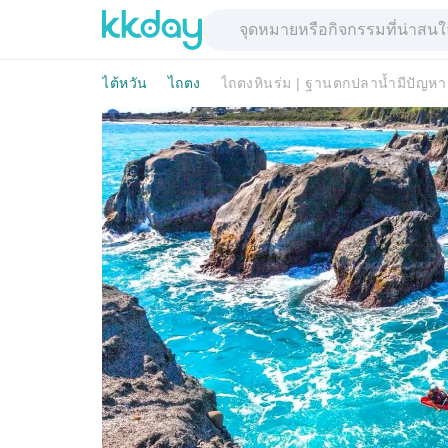
ไต้หวัน
ไถตง