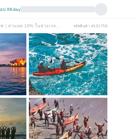
อป KKday
ไถตงหินร่ม | ฐานตกปลาน้ำมีปัญหา | พายเรือแคนู & ดำน้ำ & สำรวจระบบนิเวศน้ำขึ้นน้ำลง & โคลนภูเขาไฟ｜ส่วนลด 10% ในช่วงเวลาจำกัดเท่านั้น
รหัสสินค้า #101759