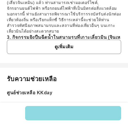
(เสี่ยวจินเหมิน) แล้ว ท่านสามารถเช่ามอเตอร์ไซค์,
จักรยานยนต์ไฟฟ้า หรือรถยนต์ไฟฟ้าที่เป็นมิตรต่อสิ่งแวดล้อม
นอกจากนี้ ท่านยังสามารถพิจารณาใช้บริการรถบัสรับส่งนักท่อง
เที่ยวท้องถิ่น หรือเรียกแท็กซี่ วิธีการเหล่านี้จะช่วยให้ท่าน
สำรวจทัศนียภาพสนามรบและสถานที่ท่องเที่ยวอื่นๆ บนเกาะ
เลี่ยวมินได้อย่างสะดวกสบาย
3. กิจกรรมยิงปืนฉีดน้ำในสนามรบที่เกาะเลี่ยวมิน (จินเห
มิน) มีเนื้อหาและลักษณะเด่นหลักอย่างไร?
ดูเพิ่มเติม
กิจกรรมนี้จะให้ผู้เข้าร่วมสวมชุดเกราะเต็มยศ ใช้อาวุธปืน WB
G ในการดวลปืนฉีดน้ำภายในพื้นที่สนามรบจริงของเกาะเลี่ยว
มิน จุดเด่นของกิจกรรมคือการจำลองยุทธวิธีการป้องกันของกอง
ทัพ ร่วมกับการใช้พละกำลัง สติปัญญา และการทำงานเป็นทีม
และท่านจะได้สัมผัสบรรยากาศทางประวัติศาสตร์อันเป็น
รับความช่วยเหลือ
คำถามที่พบบ่อย
เอกลักษณ์และความสนุกสนานของการรุกและรับในซากปรักหัก
พังแนวหน้าในอดีต
4. กิจกรรมยิงปืนฉีดน้ำในสนามรบที่เกาะเลี่ยวมิน (จินเห
ศูนย์ช่วยเหลือ KKday
1. วิธีการเดินทางไปร่วมกิจกรรมยิงปืนฉีดน้ำใน
มิน) เหมาะกับผู้เข้าร่วมอายุเท่าใด และมีข้อจำกัดพิเศษ
สนามรบที่เกาะเลี่ยวมิน (เสี่ยวจินเหมิน) มีวิธีใดบ้าง?
หรือไม่?
หากต้องการเดินทางไปเกาะเลี่ยวมิน (เสี่ยวจินเหมิน) เพื่อ
กิจกรรมยิงปืนฉีดน้ำในสนามรบที่เกาะเลี่ยวมิน (จินเหมิน)
ร่วมกิจกรรมยิงปืนฉีดน้ำในสนามรบ ท่านจะต้องนั่งเรือ
ออกแบบมาสำหรับผู้เข้าร่วมหลากหลายช่วงอายุ โดยหลักๆ แล้ว
โดยสารจากท่าเรือสุ่ยโถ่วบนเกาะจินเหมินใหญ่ไปยังท่าเรือ
รหัสสินค้า: 101753
จะเน้นการใช้พละกำลัง สติปัญญา และความเป็นทีม แม้แต่ผู้ที่
จิ่วกงบนเกาะเลี่ยวมิน เรือมีรอบวิ่งบ่อย ออกเดินทาง