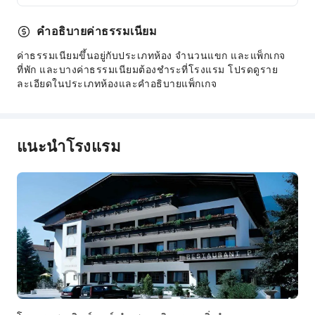
พื้นที่สาธารณะ
อินเทอร์เน็ตไร้สายส่วนกลาง
คำอธิบายค่าธรรมเนียม
สวน
ค่าธรรมเนียมขึ้นอยู่กับประเภทห้อง จำนวนแขก และแพ็กเกจ
ตู้ขายของอัตโนมัติ
ที่พัก และบางค่าธรรมเนียมต้องชำระที่โรงแรม โปรดดูราย
ละเอียดในประเภทห้องและคำอธิบายแพ็กเกจ
ลิฟต์
พื้นที่สูบบุหรี่
ลานจอดรถ
แนะนำโรงแรม
บริการแผนกต้อนรับ
บริการจองทัวร์และตั๋ว
บริการรับฝากสัมภาระ
ตู้เซฟที่เคาน์เตอร์