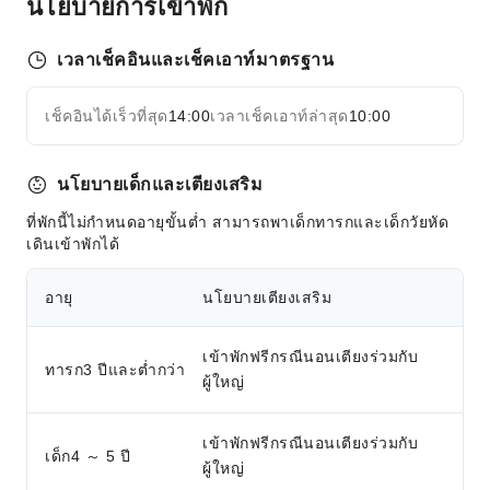
นโยบายการเข้าพัก
บริการส่งแฟกซ์ / ถ่ายเอกสาร
เวลาเช็คอินและเช็คเอาท์มาตรฐาน
สิ่งอำนวยความสะดวกด้านกีฬา
สนามกอล์ฟ
เช็คอินได้เร็วที่สุด
14:00
เวลาเช็คเอาท์ล่าสุด
10:00
ขยายทั้งหมด
เดินป่า
มินิกอล์ฟ
นโยบายเด็กและเตียงเสริม
เล่นสกี
คอร์สสอนสกี
ที่พักนี้ไม่กำหนดอายุขั้นต่ำ สามารถพาเด็กทารกและเด็กวัยหัด
เดินเข้าพักได้
สนามเทนนิส
บริการขนส่ง
อายุ
นโยบายเตียงเสริม
บริการเช่าจักรยาน
เข้าพักฟรีกรณีนอนเตียงร่วมกับ
บริการทำความสะอาด
ทารก3 ปีและต่ำกว่า
ผู้ใหญ่
บริการซักแห้ง
บริการรีดผ้า
เข้าพักฟรีกรณีนอนเตียงร่วมกับ
เด็ก4 ～ 5 ปี
บริการซักรีด
ผู้ใหญ่