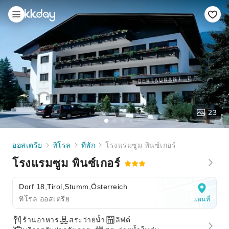
23
ออสเตรีย
ทิโรล
ที่พัก
โรงแรมซูม พินซ์เกอร์
โรงแรมซูม พินซ์เกอร์
Dorf 18,Tirol,Stumm,Österreich
ทิโรล ออสเตรีย
แผนที่
ร้านอาหาร
สระว่ายน้ำ
ลิฟต์