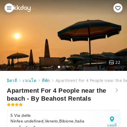
22
อิตาลี
เวเนโต
ที่พัก
Apartment For 4 People near the b
Apartment For 4 People near the
beach - By Beahost Rentals
5 Via delle
Ninfee.undefined,Veneto,Bibione,Italia
แผนที่