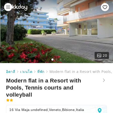
20
อิตาลี
เวเนโต
ที่พัก
Modern flat in a Resort with Pools,
Modern flat in a Resort with
Pools, Tennis courts and
volleyball
16 Via Maja.undefined,Veneto,Bibione,Italia