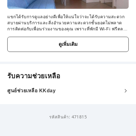
แขกได้รับการดูแลอย่างดีเพื่อให้แน่ใจว่าจะได้รับความสะดวก
สบายผ่านบริการและสิ่งอำนวยความสะดวกชั้นยอดไม่พลาด
การติดต่อกับเพื่อนร่วมงานของคุณ เพราะที่พักมี Wi-Fi ฟรีตลอด
การเข้าพัก เมื่อเดินทางโดยรถยนต์ ท่านสามารถใช้บริการที่
จอดรถในสถานที่อันสะดวกสบายของที่พักได้แผนกต้อนรับพร้อม
ดูเพิ่มเติม
อำนวยความสะดวกใฟ้ผู้เข้าพัก เช่น บริการเจ้าหน้าที่คอน
เซียร์จ เพื่อให้แน่ใจว่าผู้เข้าพักทุกท่านจะได้รับอากาศบริสุทธิ์
ที่พักจึงห้ามสูบบุหรี่ในที่พัก เพื่อให้มั่นใจได้ถึงความผ่อนคลายใน
ระดับสูงสุด ห้องพักได้รับการออกแบบอย่างน่าดึงดูดใจและติด
ตั้งสิ่งอำนวยความสะดวกพื้นฐานทั้งหมด เพื่อสร้างประสบการณ์
รับความช่วยเหลือ
การเข้าพักที่น่ารื่นรมย์ ในบางห้องของที่พัก ผู้เข้าพักสามารถ
เพลิดเพลินกับเครื่องปรับอากาศหรือบริการชุดผ้าปูเตียงเพื่อ
ความสะดวกสบายที่ Welcoming flat next to the sea มีห้องให้
ศูนย์ช่วยเหลือ KKday
เลือกหลายแบบ โดยมีห้องนั่งเล่นแยกเป็นสัดส่วน หรือแม้แต่
ระเบียงหรือเฉลียงในบางห้อง ในบางห้องพัก ผู้เข้าพักสามารถ
เพลิดเพลินกับความบันเทิงด้วยวิดีโอสตรีมมิ่ง หนังสือพิมพ์ราย
วัน หรือทีวีในห้องพักบางห้องมีเครื่องดื่มภายในห้องพักให้บริการ
รหัสสินค้า: 471815
อย่างสะดวกสบาย ห้องน้ำของห้องพักบางห้องมีเสื้อคลุมอาบน้ำ
ผ้าเช็ดตัว หรือไดร์เป่าผม เพื่อความสะดวกสบายของผู้เข้าพัก